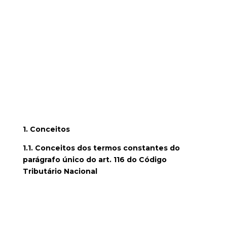
quanto na advocacia em geral e decisões
prolatadas principalmente no âmbito
administrativo. Assim, pretende-se verificar,
através da melhor interpretação do parágrafo
único em estudo, do ponto de vista material da
regra, a partir da exploração das possíveis formas
de interpretação a serem dadas ao polêmico
dispositivo objeto do presente trabalho.
Capítulo I
1. Conceitos
1.1. Conceitos dos termos constantes do
parágrafo único do art. 116 do Código
Tributário Nacional
Para uma melhor compreensão do tema em
análise, serão explorados, neste capítulo, os
termos-chave constantes do parágrafo único do
art. 116 do Código Tributário Nacional, a fim de