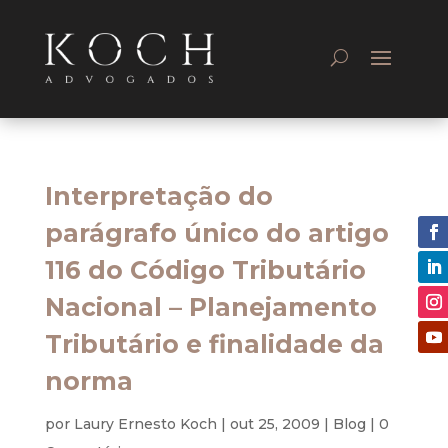
Interpretação do
parágrafo único do artigo
116 do Código Tributário
Nacional – Planejamento
Tributário e finalidade da
norma
por
Laury Ernesto Koch
|
out 25, 2009
|
Blog
|
0