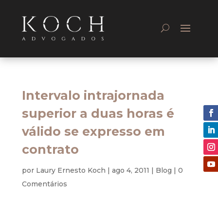
Intervalo intrajornada
superior a duas horas é
válido se expresso em
contrato
por
Laury Ernesto Koch
|
ago 4, 2011
|
Blog
|
0
Comentários