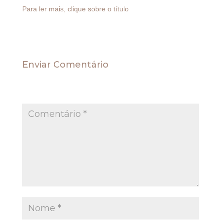
Para ler mais, clique sobre o título
Enviar Comentário
O seu endereço de e-mail não será publicado.
Campos obrigatórios são marcados com
*