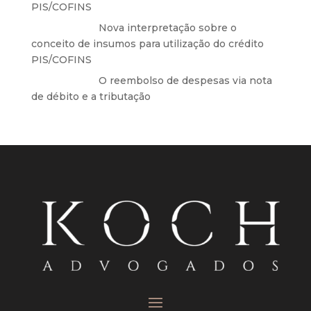
PIS/COFINS
Anônimo
em
Nova interpretação sobre o
conceito de insumos para utilização do crédito
PIS/COFINS
Anônimo
em
O reembolso de despesas via nota
de débito e a tributação