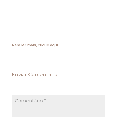
diretamente pelo empregador a todo trabalhador,
inclusive ao trabalhador rural, sem distinção de
sexo, por dia normal de serviço e capaz de
satisfazer, em determinada época e região do
país, as suas necessidades normais de
alimentação, habitação, vestuário, higiene e
transporte”.
Para ler mais, clique aqui
Enviar Comentário
O seu endereço de e-mail não será publicado.
Campos obrigatórios são marcados com
*