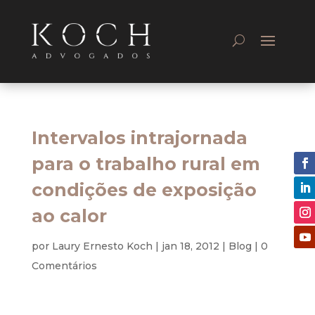
Intervalos intrajornada
para o trabalho rural em
condições de exposição
ao calor
por
Laury Ernesto Koch
|
jan 18, 2012
|
Blog
|
0
Comentários