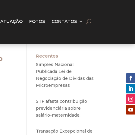
 ATUAÇÃO
FOTOS
CONTATOS
Recentes
o
Simples Nacional:
Publicada Lei de
Negociação de Dívidas das
Microempresas
6 de
agosto de 2020
STF afasta contribuição
previdenciária sobre
strar
salário-maternidade.
5 de
o. Ao
agosto de 2020
eito
Transação Excepcional de