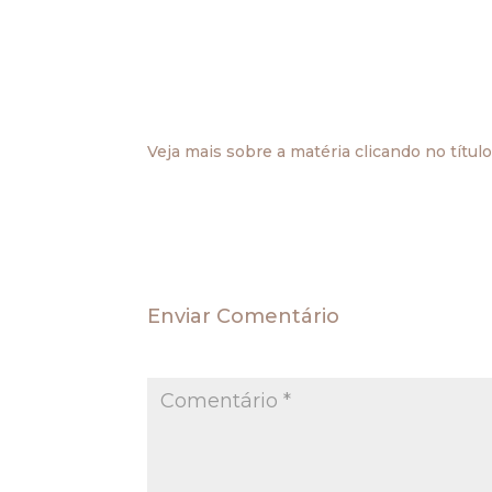
pleiteado pelo autor, podendo contestá-lo 
Se parece adequada para a maioria das lid
ambientais, um empecilho processual. Não 
nexo de causalidade entre a atividade
fundamental do Direito Ambiental: o de
ambientais não deve ser protelada – nem m
Veja mais sobre a matéria clicando no títul
.
Enviar Comentário
O seu endereço de e-mail não será publica