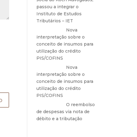
passou a integrar o
Instituto de Estudos
Tributários – IET
Anônimo
em
Nova
interpretação sobre o
conceito de insumos para
utilização do crédito
PIS/COFINS
Anônimo
em
Nova
interpretação sobre o
conceito de insumos para
utilização do crédito
PIS/COFINS
Anônimo
em
O reembolso
de despesas via nota de
débito e a tributação