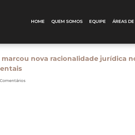
HOME
QUEM SOMOS
EQUIPE
ÁREAS DE
 marcou nova racionalidade jurídica n
entais
 Comentários
egra geral: o ônus da prova incumbe ao autor, que deve demon
a que a verdade alegada em juízo seja admitida pelo magistrad
istência de fatos que modificam ou mesmo extinguem o dir