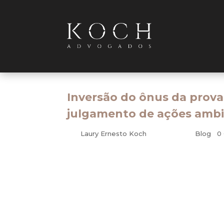
Inversão do ônus da prova
julgamento de ações ambi
por
Laury Ernesto Koch
|
jun 15, 2010
|
Blog
|
0
Ambiental – Processo Civil
No sistema processual brasileiro, há uma r
os fatos constitutivos do seu direito, par
réu, por sua vez, cabe demonstrar a ex