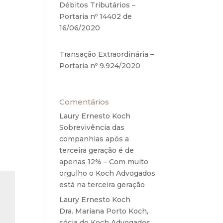
Débitos Tributários –
ções
Portaria nº 14402 de
a do
16/06/2020
17 de junho de
ípio
2020
anos
Transação Extraordinária –
Portaria nº 9.924/2020
27
de maio de 2020
Comentários
Laury Ernesto Koch
em
Sobrevivência das
companhias após a
terceira geração é de
apenas 12% – Com muito
orgulho o Koch Advogados
está na terceira geração
Laury Ernesto Koch
em
Dra. Mariana Porto Koch,
sócia do Koch Advogados,