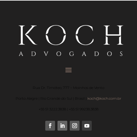
Rua Dr. Timóteo, 777 – Moinhos de Vento
Porto Alegre | Rio Grande do Sul | Brasil |
koch@koch.com.br
+55 51 3222.3838 | +55 51 99238.3838