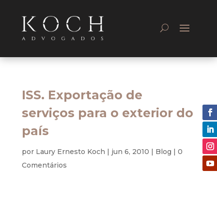
ISS. Exportação de
serviços para o exterior do
país
por
Laury Ernesto Koch
|
jun 6, 2010
|
Blog
|
0
Comentários
Tributário