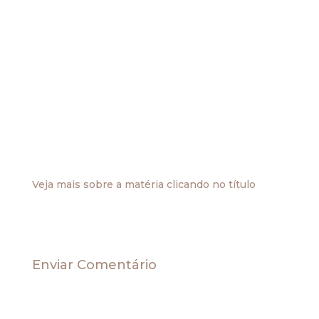
Antigamente, exportar significava apenas ato de
transportar para fora do país. Hoje, a exportação
pode significar, também, o ato de transportar
para fora do Estado ou do Município os artigos
neles produzidos.
Só que não apenas o bem material é exportável,
mas também, o bem imaterial, como o serviço.
Com o fito de conquistar o mercado internacional
nesse mundo globalizado a Constituição Federal
consagrou o princípio da imunidade de impostos
em operações destinadas ao exterior.
Veja mais sobre a matéria clicando no título
Enviar Comentário
O seu endereço de e-mail não será publicado.
Campos obrigatórios são marcados com
*