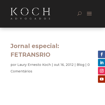
Jornal especial:
FETRANSRIO
por
Laury Ernesto Koch
|
out 16, 2012
|
Blog
|
0
Comentários
Preservação Ambiental