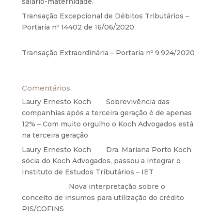
salário-maternidade.
5 de agosto de 2020
Transação Excepcional de Débitos Tributários –
Portaria nº 14402 de 16/06/2020
17 de junho de
2020
Transação Extraordinária – Portaria nº 9.924/2020
27 de maio de 2020
Comentários
Laury Ernesto Koch
em
Sobrevivência das
companhias após a terceira geração é de apenas
12% – Com muito orgulho o Koch Advogados está
na terceira geração
Laury Ernesto Koch
em
Dra. Mariana Porto Koch,
sócia do Koch Advogados, passou a integrar o
Instituto de Estudos Tributários – IET
Anônimo
em
Nova interpretação sobre o
conceito de insumos para utilização do crédito
PIS/COFINS