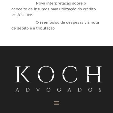
Anônimo
em
Nova interpretação sobre o
conceito de insumos para utilização do crédito
PIS/COFINS
Anônimo
em
O reembolso de despesas via nota
de débito e a tributação