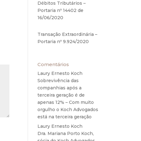
Débitos Tributários –
Portaria nº 14402 de
16/06/2020
17 de junho de
2020
Transação Extraordinária –
Portaria nº 9.924/2020
27
de maio de 2020
Comentários
Laury Ernesto Koch
em
Sobrevivência das
companhias após a
terceira geração é de
apenas 12% – Com muito
orgulho o Koch Advogados
está na terceira geração
Laury Ernesto Koch
em
Dra. Mariana Porto Koch,
sócia do Koch Advogados,