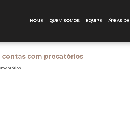
HOME
QUEM SOMOS
EQUIPE
ÁREAS DE
e contas com precatórios
omentários
to de dívidas com a União
ntra a União já começaram a enfrentar o chamado encontro de c
de 2009. Antes que seja expedido um novo precatório, juízes da exe
obre a existência de eventuais dívidas tributárias federais ou até va
da empresa, que poderão ser abatidos dos valores devidos. Há dec