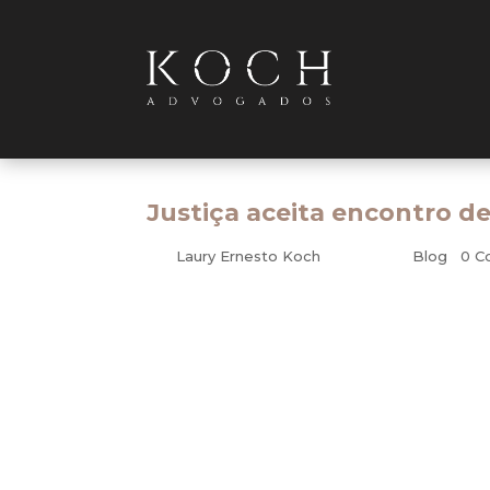
Justiça aceita encontro d
por
Laury Ernesto Koch
|
jul 4, 2011
|
Blog
|
0 C
Tributário
Dívida pública: Decisões determinam levantamen
Empresas que ganharam recentemente ações co
previsto na Emenda Constitucional (EC) nº 62, 
têm pedido à Fazenda Nacional que se manifeste s
a vencer de parcelamentos existentes em nome 