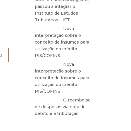
passou a integrar o
Instituto de Estudos
Tributários – IET
Anônimo
em
Nova
interpretação sobre o
conceito de insumos para
utilização do crédito
PIS/COFINS
Anônimo
em
Nova
interpretação sobre o
conceito de insumos para
utilização do crédito
PIS/COFINS
Anônimo
em
O reembolso
de despesas via nota de
débito e a tributação