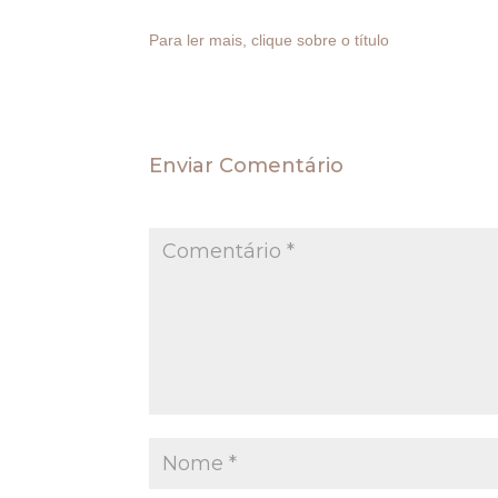
nesse sentido no sul do país e no Distrito Federal
Para ler mais, clique sobre o título
Enviar Comentário
O seu endereço de e-mail não será publica