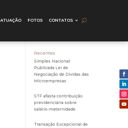
 ATUAÇÃO
FOTOS
CONTATOS
Recentes
Simples Nacional:
Publicada Lei de
Negociação de Dívidas das
Microempresas
6 de
agosto de 2020
STF afasta contribuição
previdenciária sobre
ontas
salário-maternidade.
5 de
cução
agosto de 2020
lores
Transação Excepcional de
isões