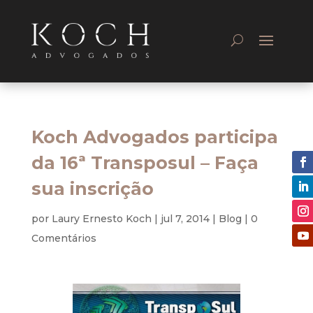
Koch Advogados participa
da 16ª Transposul – Faça
sua inscrição
por
Laury Ernesto Koch
|
jul 7, 2014
|
Blog
|
0
Comentários