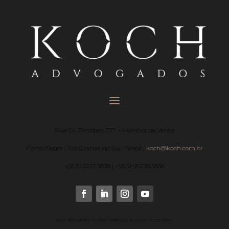
Rua Dr. Timóteo, 777 – Moinhos de Vento
Porto Alegre | Rio Grande do Sul | Brasil |
koch@koch.com.br
+55 51 3222.3838 | +55 51 99238.3838
Koch Advogados © 2020 | Todos os direitos reservados