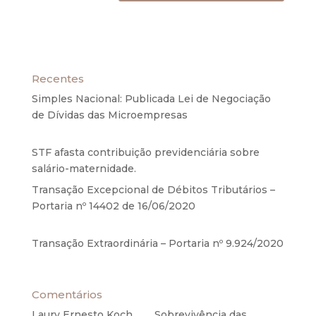
Recentes
Simples Nacional: Publicada Lei de Negociação
de Dívidas das Microempresas
6 de agosto de
2020
STF afasta contribuição previdenciária sobre
salário-maternidade.
5 de agosto de 2020
Transação Excepcional de Débitos Tributários –
Portaria nº 14402 de 16/06/2020
17 de junho de
2020
Transação Extraordinária – Portaria nº 9.924/2020
27 de maio de 2020
Comentários
Laury Ernesto Koch
em
Sobrevivência das