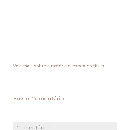
Tributário
A 7.ª Turma do TRF da 1.ª Região manteve
condenação da União à devolução do valor pago
indevidamente pelo autor a título de imposto de
renda, desde o recolhimento indevido.
O recolhimento do imposto, exercício de 1998, foi
sobre a área de 2.236,1 hectares de reserva legal
de propriedade rural desapropriada.
Veja mais sobre a matéria clicando no título
Enviar Comentário
O seu endereço de e-mail não será publicado.
Campos obrigatórios são marcados com
*