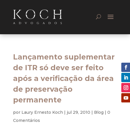
Lançamento suplementar
de ITR só deve ser feito
após a verificação da área
de preservação
permanente
por
Laury Ernesto Koch
|
jul 29, 2010
|
Blog
|
0
Comentários