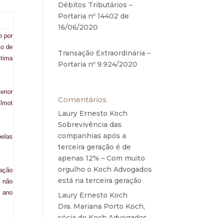
Débitos Tributários –
Portaria nº 14402 de
16/06/2020
17 de junho de
o por
2020
to de
Transação Extraordinária –
ltima
Portaria nº 9.924/2020
27
de maio de 2020
erior
Comentários
Ilmot
Laury Ernesto Koch
em
Sobrevivência das
companhias após a
pelas
terceira geração é de
apenas 12% – Com muito
orgulho o Koch Advogados
uação
está na terceira geração
e não
o ano
Laury Ernesto Koch
em
Dra. Mariana Porto Koch,
sócia do Koch Advogados,