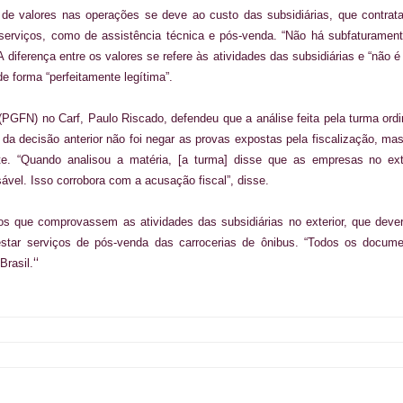
de valores nas operações se deve ao custo das subsidiárias, que contra
 serviços, como de assistência técnica e pós-venda. “Não há subfaturamen
 diferença entre os valores se refere às atividades das subsidiárias e “não 
e forma “perfeitamente legítima”.
PGFN) no Carf, Paulo Riscado, defendeu que a análise feita pela turma ordi
o da decisão anterior não foi negar as provas expostas pela fiscalização, ma
nte. “Quando analisou a matéria, [a turma] disse que as empresas no ext
sável. Isso corrobora com a acusação fiscal”, disse.
 que comprovassem as atividades das subsidiárias no exterior, que deve
estar serviços de pós-venda das carrocerias de ônibus. “Todos os docum
“
Brasil.