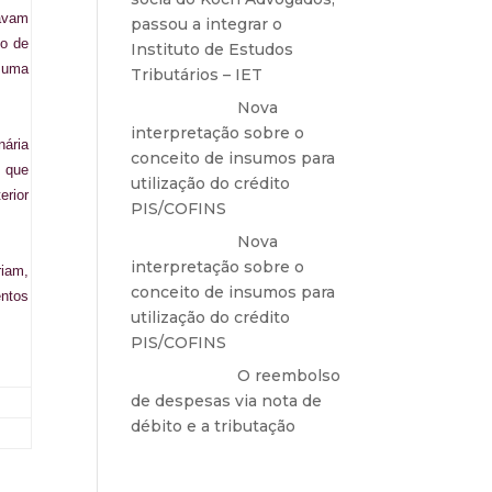
tavam
passou a integrar o
to de
Instituto de Estudos
é uma
Tributários – IET
Anônimo
em
Nova
interpretação sobre o
nária
conceito de insumos para
s que
utilização do crédito
erior
PIS/COFINS
Anônimo
em
Nova
interpretação sobre o
riam,
conceito de insumos para
entos
utilização do crédito
PIS/COFINS
Anônimo
em
O reembolso
de despesas via nota de
débito e a tributação