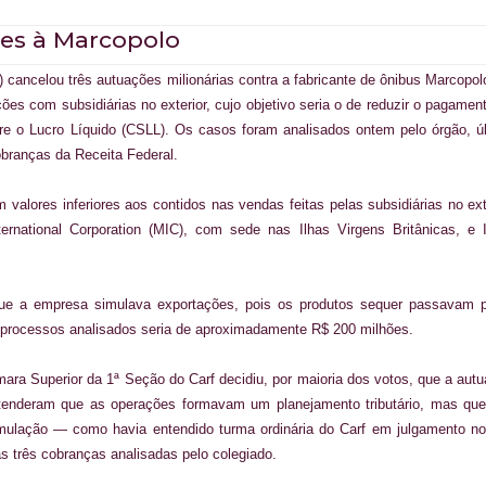
es à Marcopolo
) cancelou três autuações milionárias
contra a fabricante de ônibus Marcopol
es com subsidiárias no exterior, cujo objetivo seria o de reduzir o pagamen
re o Lucro Líquido (CSLL). Os casos foram analisados ontem pelo órgão, ú
cobranças da Receita Federal.
valores inferiores aos contidos nas vendas feitas pelas subsidiárias no ext
national Corporation (MIC), com sede nas Ilhas Virgens Britânicas, e 
que a empresa simulava exportações, pois os produtos sequer passavam 
s processos analisados seria de aproximadamente R$ 200 milhões.
ara Superior da 1ª Seção do Carf decidiu, por maioria dos votos, que a aut
ntenderam que as operações formavam um planejamento tributário, mas qu
 simulação — como havia entendido turma ordinária do Carf em julgamento n
s três cobranças analisadas pelo colegiado.