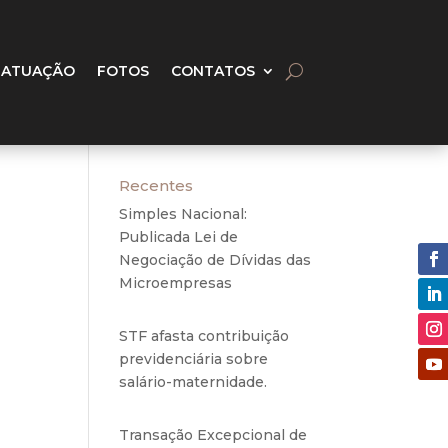
 ATUAÇÃO
FOTOS
CONTATOS
Recentes
Simples Nacional:
Publicada Lei de
Negociação de Dívidas das
Microempresas
6 de
agosto de 2020
STF afasta contribuição
previdenciária sobre
salário-maternidade.
5 de
agosto de 2020
Transação Excepcional de