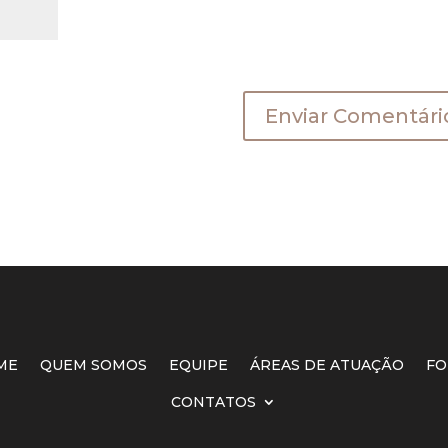
a a próxima vez que eu comentar.
ME
QUEM SOMOS
EQUIPE
ÁREAS DE ATUAÇÃO
FO
CONTATOS