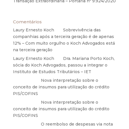
Transação Extraordinária – Portaria nº 9.924/2020
27 de maio de 2020
Comentários
Laury Ernesto Koch
em
Sobrevivência das
companhias após a terceira geração é de apenas
12% – Com muito orgulho o Koch Advogados está
na terceira geração
Laury Ernesto Koch
em
Dra. Mariana Porto Koch,
sócia do Koch Advogados, passou a integrar o
Instituto de Estudos Tributários – IET
Anônimo
em
Nova interpretação sobre o
conceito de insumos para utilização do crédito
PIS/COFINS
Anônimo
em
Nova interpretação sobre o
conceito de insumos para utilização do crédito
PIS/COFINS
Anônimo
em
O reembolso de despesas via nota