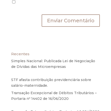
Salvar meus dados neste navegador para a
próxima vez que eu comentar.
Recentes
Simples Nacional: Publicada Lei de Negociação
de Dívidas das Microempresas
6 de agosto de
2020
STF afasta contribuição previdenciária sobre
salário-maternidade.
5 de agosto de 2020
Transação Excepcional de Débitos Tributários –
Portaria nº 14402 de 16/06/2020
17 de junho de
2020