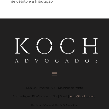
de débito e a tributação
Rua Dr. Timóteo, 777 – Moinhos de Vento
Porto Alegre | Rio Grande do Sul | Brasil |
koch@koch.com.br
+55 51 3222.3838 | +55 51 99238.3838