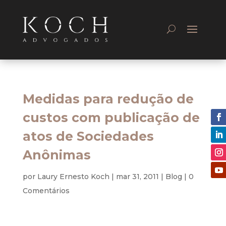
Medidas para redução de
custos com publicação de
atos de Sociedades
Anônimas
por
Laury Ernesto Koch
|
mar 31, 2011
|
Blog
|
0
Comentários