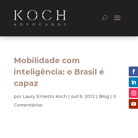
Mobilidade com
inteligência: o Brasil é
capaz
por
Laury Ernesto Koch
|
out 9, 2012
|
Blog
|
0
Comentários