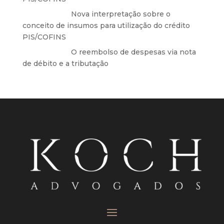
Anônimo
em
Nova interpretação sobre o
conceito de insumos para utilização do crédito
PIS/COFINS
Anônimo
em
O reembolso de despesas via nota
de débito e a tributação