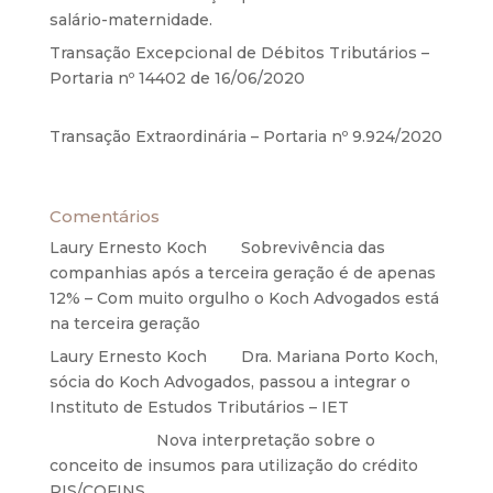
salário-maternidade.
5 de agosto de 2020
Transação Excepcional de Débitos Tributários –
Portaria nº 14402 de 16/06/2020
17 de junho de
2020
Transação Extraordinária – Portaria nº 9.924/2020
27 de maio de 2020
Comentários
Laury Ernesto Koch
em
Sobrevivência das
companhias após a terceira geração é de apenas
12% – Com muito orgulho o Koch Advogados está
na terceira geração
Laury Ernesto Koch
em
Dra. Mariana Porto Koch,
sócia do Koch Advogados, passou a integrar o
Instituto de Estudos Tributários – IET
Anônimo
em
Nova interpretação sobre o
conceito de insumos para utilização do crédito
PIS/COFINS