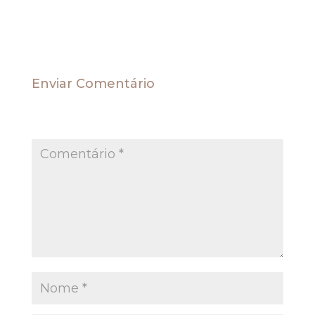
Enviar Comentário
O seu endereço de e-mail não será publicado.
Campos obrigatórios são marcados com
*