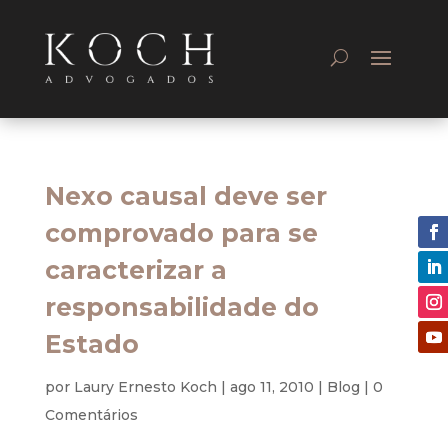
Nexo causal deve ser
comprovado para se
caracterizar a
responsabilidade do
Estado
por
Laury Ernesto Koch
|
ago 11, 2010
|
Blog
|
0
Comentários