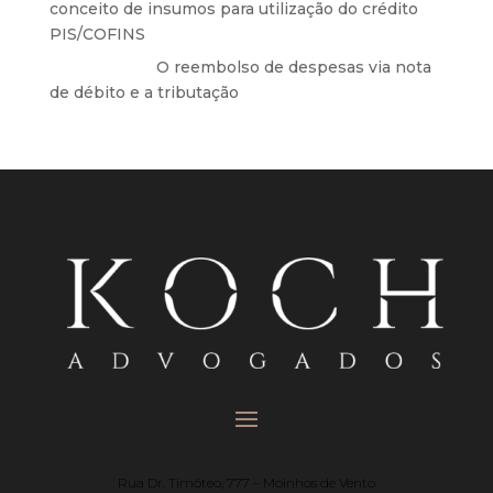
conceito de insumos para utilização do crédito
PIS/COFINS
Anônimo
em
O reembolso de despesas via nota
de débito e a tributação
Rua Dr. Timóteo, 777 – Moinhos de Vento