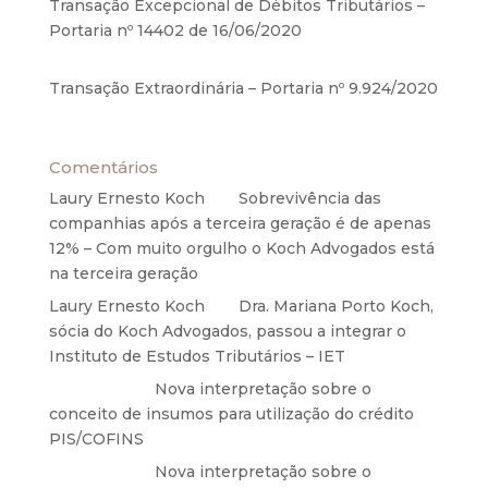
Transação Excepcional de Débitos Tributários –
Portaria nº 14402 de 16/06/2020
17 de junho de
2020
Transação Extraordinária – Portaria nº 9.924/2020
27 de maio de 2020
Comentários
Laury Ernesto Koch
em
Sobrevivência das
companhias após a terceira geração é de apenas
12% – Com muito orgulho o Koch Advogados está
na terceira geração
Laury Ernesto Koch
em
Dra. Mariana Porto Koch,
sócia do Koch Advogados, passou a integrar o
Instituto de Estudos Tributários – IET
Anônimo
em
Nova interpretação sobre o
conceito de insumos para utilização do crédito
PIS/COFINS
Anônimo
em
Nova interpretação sobre o