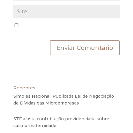
Salvar meus dados neste navegador para a
próxima vez que eu comentar.
Recentes
Simples Nacional: Publicada Lei de Negociação
de Dívidas das Microempresas
6 de agosto de
2020
STF afasta contribuição previdenciária sobre
salário-maternidade.
5 de agosto de 2020