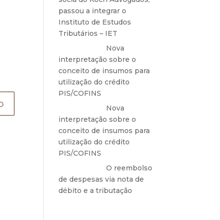
passou a integrar o
Instituto de Estudos
Tributários – IET
Anônimo
em
Nova
interpretação sobre o
conceito de insumos para
utilização do crédito
PIS/COFINS
Anônimo
em
Nova
interpretação sobre o
conceito de insumos para
utilização do crédito
PIS/COFINS
Anônimo
em
O reembolso
de despesas via nota de
débito e a tributação