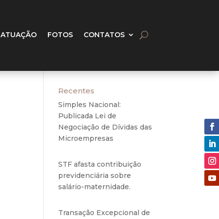
 ATUAÇÃO
FOTOS
CONTATOS
Recentes
Simples Nacional:
Publicada Lei de
Negociação de Dívidas das
Microempresas
6 de
agosto de 2020
STF afasta contribuição
previdenciária sobre
salário-maternidade.
5 de
agosto de 2020
Transação Excepcional de