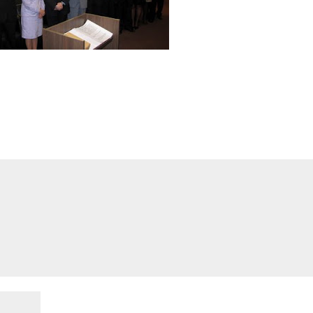
do.
Campos obrigatórios são marcados com
*