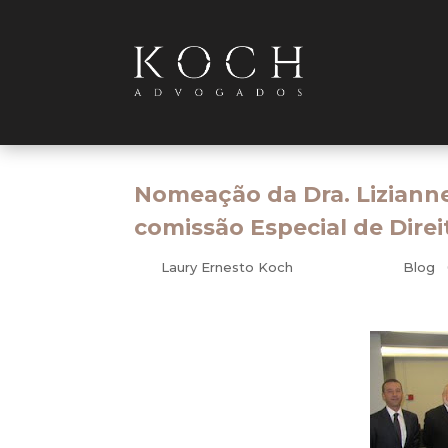
Nomeação da Dra. Liziann
comissão Especial de Dire
por
Laury Ernesto Koch
|
ago 26, 2010
|
Blog
|