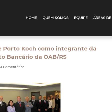
HOME
QUEM SOMOS
EQUIPE
ÁREAS DE
e Porto Koch como integrante da
ito Bancário da OAB/RS
0 Comentários