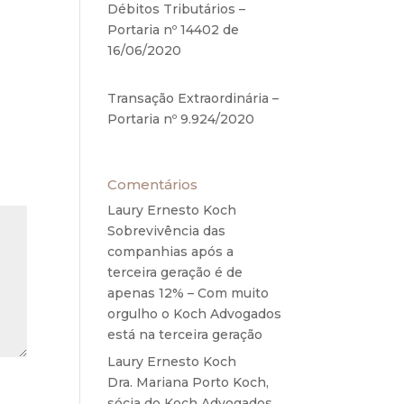
Débitos Tributários –
Portaria nº 14402 de
16/06/2020
17 de junho de
2020
Transação Extraordinária –
Portaria nº 9.924/2020
27
de maio de 2020
Comentários
Laury Ernesto Koch
em
Sobrevivência das
companhias após a
terceira geração é de
apenas 12% – Com muito
orgulho o Koch Advogados
está na terceira geração
Laury Ernesto Koch
em
Dra. Mariana Porto Koch,
sócia do Koch Advogados,