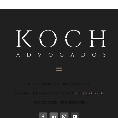
Rua Dr. Timóteo, 777 – Moinhos de Vento
Porto Alegre | Rio Grande do Sul | Brasil |
koch@koch.com.br
+55 51 3222.3838 | +55 51 99238.3838