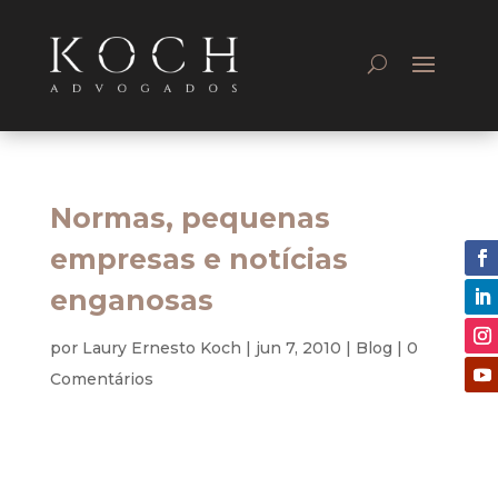
Normas, pequenas
empresas e notícias
enganosas
por
Laury Ernesto Koch
|
jun 7, 2010
|
Blog
|
0
Comentários
Informar enganosamente é ato que além de ferir
a Ética é passível de enquadramento penal.