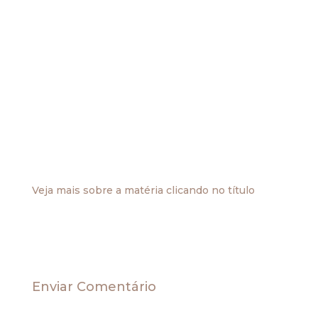
No presente momento, em relação à área
contábil, estamos a viver um momento peculiar e
notícias contraditórias criam um ambiente de
insegurança, segundo estou podendo constatar
pela volumosa informação que recebo.
Pelo mundo afora diversos relatos oficiais (como
importante que acaba de ser produzido nos
Estados Unidos) acusam duramente a falsidade
de registros contábeis homologados por
auditores transnacionais, inclusive amparados
por “normas”.
Veja mais sobre a matéria clicando no título
.
Enviar Comentário
O seu endereço de e-mail não será publicado.