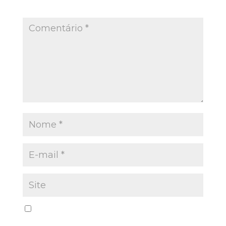
Campos obrigatórios são marcados com
*
Salvar meus dados neste navegador para a
próxima vez que eu comentar.