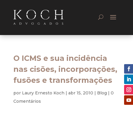
O ICMS e sua incidência
nas cisões, incorporações,
fusões e transformações
por
Laury Ernesto Koch
|
abr 15, 2010
|
Blog
|
0
Comentários
Antes de discorrermos sobre a incidência do
ICMS sobre as cisões, incorporações, fusões e