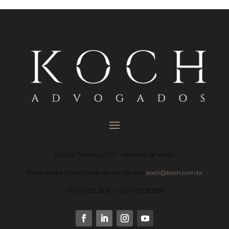
Rua Dr. Timóteo, 777 – Moinhos de Vento
Porto Alegre | Rio Grande do Sul | Brasil |
koch@koch.com.br
+55 51 3222.3838 | +55 51 99238.3838