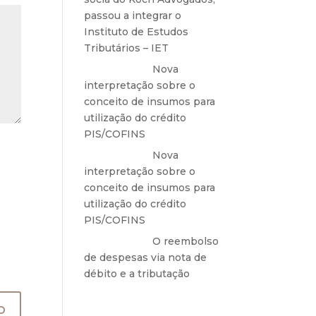
passou a integrar o
Instituto de Estudos
Tributários – IET
Anônimo
em
Nova
interpretação sobre o
conceito de insumos para
utilização do crédito
PIS/COFINS
Anônimo
em
Nova
interpretação sobre o
conceito de insumos para
utilização do crédito
PIS/COFINS
Anônimo
em
O reembolso
de despesas via nota de
débito e a tributação