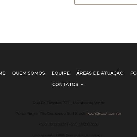
ME
QUEM SOMOS
EQUIPE
ÁREAS DE ATUAÇÃO
FO
CONTATOS
Rua Dr. Timóteo, 777 – Moinhos de Vento
Porto Alegre | Rio Grande do Sul | Brasil |
koch@koch.com.br
+55 51 3222.3838 | +55 51 99238.3838
Koch Advogados © 2020 | Todos os direitos reservados