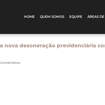
HOME
QUEM SOMOS
EQUIPE
ÁREAS DE
da nova desoneração previdenciária c
 Comentários
igna um meio de transporte no qual os passageiros não são propriet
s de transporte público podem ser fornecidos tanto por empresas púb
cinco setores produtivos, dentre eles o transporte coletivo de passage