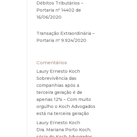
Débitos Tributários –
Portaria nº 14402 de
ueles
16/06/2020
17 de junho de
dadas
2020
Transação Extraordinária –
penas
Portaria nº 9.924/2020
27
ão de
de maio de 2020
ausar
Comentários
Laury Ernesto Koch
em
Sobrevivência das
companhias após a
terceira geração é de
apenas 12% – Com muito
orgulho o Koch Advogados
está na terceira geração
Laury Ernesto Koch
em
Dra. Mariana Porto Koch,
sócia do Koch Advogados,