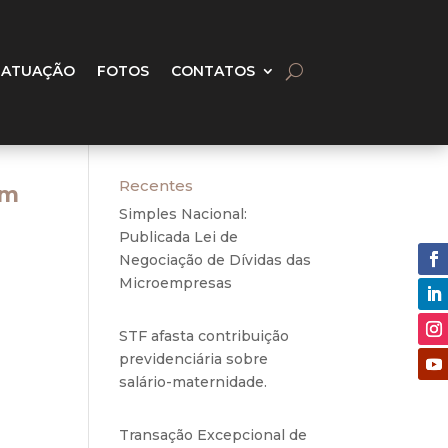
 ATUAÇÃO
FOTOS
CONTATOS
Recentes
om
Simples Nacional:
Publicada Lei de
Negociação de Dívidas das
Microempresas
6 de
agosto de 2020
STF afasta contribuição
ários
previdenciária sobre
licas
salário-maternidade.
5 de
agosto de 2020
iros,
Transação Excepcional de