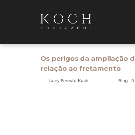
Os perigos da ampliação 
relação ao fretamento
por
Laury Ernesto Koch
|
set 17, 2012
|
Blog
|
0
Transporte público ou transporte coletivo des
deles, e são servidos por terceiros. Os serviço
como privadas.
O risco embutido na recente inclusão de vinte e 