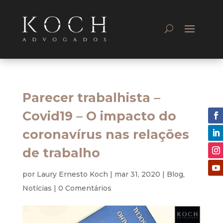
Parecer trabalhista –
Covid19 – O impacto do
coronavírus nas relações
de trabalho
por
Laury Ernesto Koch
|
mar 31, 2020
|
Blog
,
Notícias
|
0 Comentários