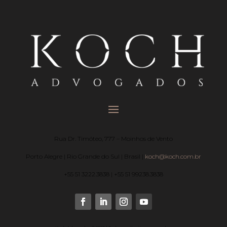
Rua Dr. Timóteo, 777 – Moinhos de Vento
Porto Alegre | Rio Grande do Sul | Brasil |
koch@koch.com.br
+55 51 3222.3838 | +55 51 99238.3838