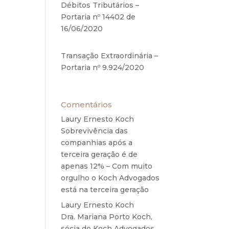
Débitos Tributários –
ntou
Portaria nº 14402 de
ssui
16/06/2020
17 de junho de
aria
2020
o do
Transação Extraordinária –
Portaria nº 9.924/2020
27
scal,
de maio de 2020
s em
ação,
Comentários
er a
Laury Ernesto Koch
em
tes a
Sobrevivência das
companhias após a
a do
terceira geração é de
o da
apenas 12% – Com muito
 não
orgulho o Koch Advogados
está na terceira geração
ando
Laury Ernesto Koch
em
steja
Dra. Mariana Porto Koch,
 não
sócia do Koch Advogados,