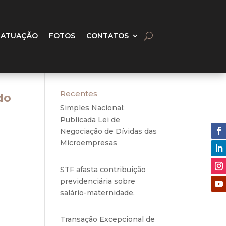
 ATUAÇÃO
FOTOS
CONTATOS
Recentes
do
Simples Nacional:
Publicada Lei de
Negociação de Dívidas das
Microempresas
6 de
agosto de 2020
STF afasta contribuição
previdenciária sobre
pede
salário-maternidade.
5 de
eira
agosto de 2020
avip
Transação Excepcional de