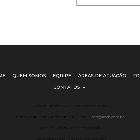
ME
QUEM SOMOS
EQUIPE
ÁREAS DE ATUAÇÃO
FO
CONTATOS
Rua Dr. Timóteo, 777 – Moinhos de Vento
Porto Alegre | Rio Grande do Sul | Brasil |
koch@koch.com.br
+55 51 3222.3838 | +55 51 99238.3838
Koch Advogados © 2020 | Todos os direitos reservados