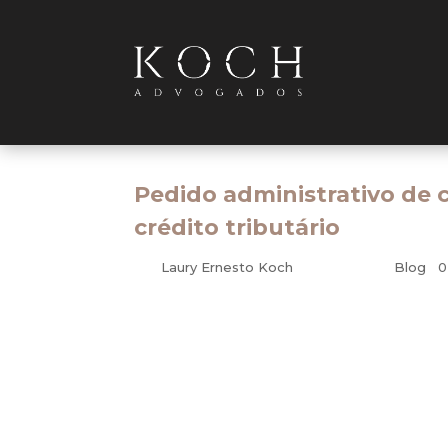
Pedido administrativo de
crédito tributário
por
Laury Ernesto Koch
|
abr 12, 2010
|
Blog
|
0
Tributário – Administrativo
O pedido administrativo de compensação de
o ajuizamento de execução fiscal, cabendo
Turma do Superior Tribunal de Justiç