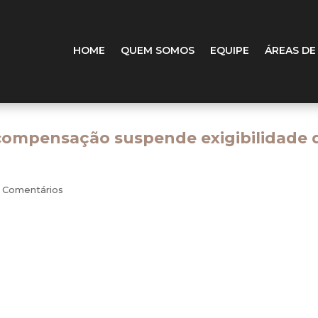
HOME
QUEM SOMOS
EQUIPE
ÁREAS DE
 compensação suspende exigibilidade 
 Comentários
 tributo suspende a exigibilidade do crédito tributário e im
 à executante os ônus de sucumbência. A conclusão é da Prim
a (STJ), ao dar provimento a recurso especial da Farm