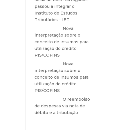
ou o
passou a integrar o
r os
Instituto de Estudos
Tributários – IET
 151,
Anônimo
em
Nova
 via
interpretação sobre o
conceito de insumos para
fica
utilização do crédito
ou o
PIS/COFINS
te a
 com
Anônimo
em
Nova
ersão
interpretação sobre o
conceito de insumos para
utilização do crédito
PIS/COFINS
Anônimo
em
O reembolso
de despesas via nota de
débito e a tributação