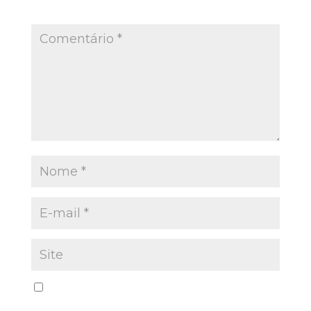
Campos obrigatórios são marcados com
*
Salvar meus dados neste navegador para a
próxima vez que eu comentar.