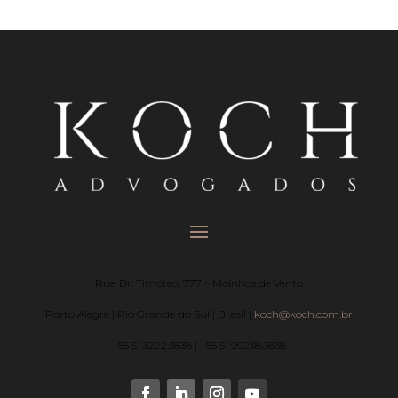
Rua Dr. Timóteo, 777 – Moinhos de Vento
Porto Alegre | Rio Grande do Sul | Brasil |
koch@koch.com.br
+55 51 3222.3838 | +55 51 99238.3838