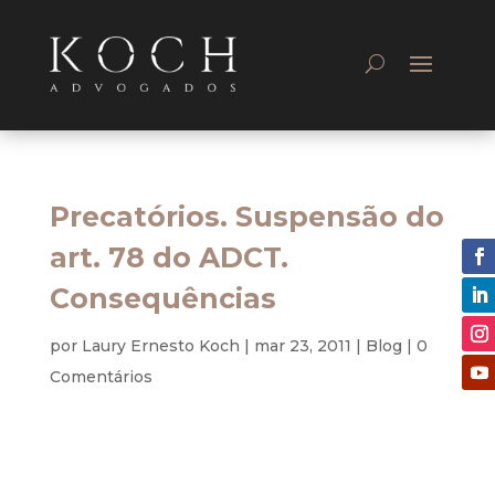
Precatórios. Suspensão do
art. 78 do ADCT.
Consequências
por
Laury Ernesto Koch
|
mar 23, 2011
|
Blog
|
0
Comentários
Constitucional
O art. 2º da EC nº 30, de 13-9-2000, inseriu o art.