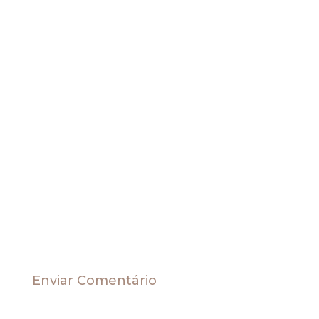
Enviar Comentário
O seu endereço de e-mail não será publicado.
Campos obrigatórios são marcados com
*