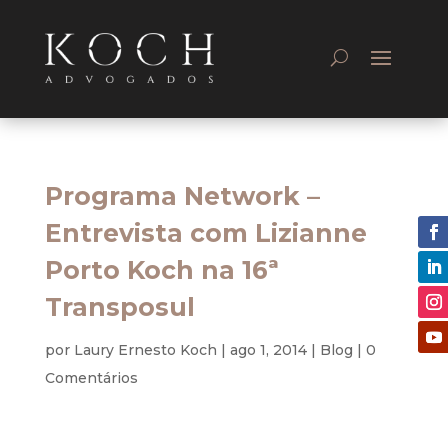
Programa Network –
Entrevista com Lizianne
Porto Koch na 16ª
Transposul
por
Laury Ernesto Koch
|
ago 1, 2014
|
Blog
|
0
Comentários