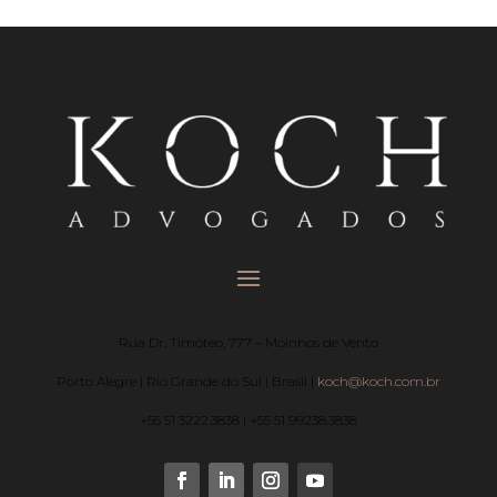
Rua Dr. Timóteo, 777 – Moinhos de Vento
Porto Alegre | Rio Grande do Sul | Brasil |
koch@koch.com.br
+55 51 3222.3838 | +55 51 99238.3838