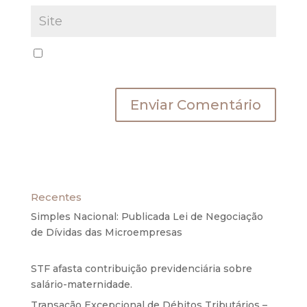
Salvar meus dados neste navegador para a
próxima vez que eu comentar.
Recentes
Simples Nacional: Publicada Lei de Negociação
de Dívidas das Microempresas
6 de agosto de
2020
STF afasta contribuição previdenciária sobre
salário-maternidade.
5 de agosto de 2020
Transação Excepcional de Débitos Tributários –