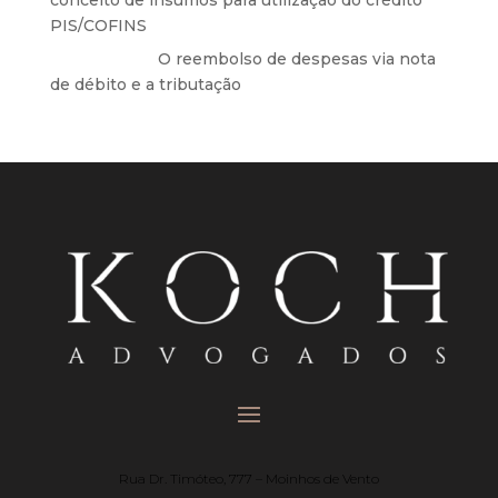
conceito de insumos para utilização do crédito
PIS/COFINS
Anônimo
em
O reembolso de despesas via nota
de débito e a tributação
Rua Dr. Timóteo, 777 – Moinhos de Vento