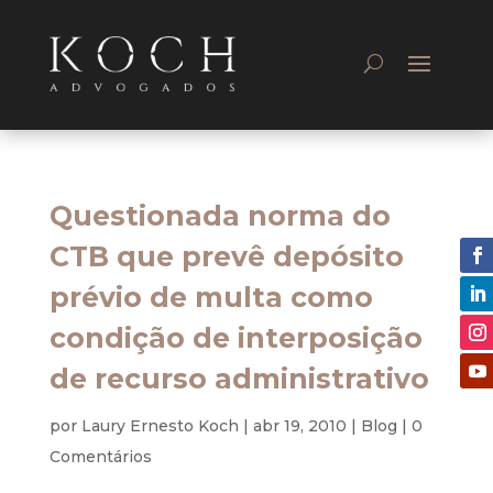
Questionada norma do
CTB que prevê depósito
prévio de multa como
condição de interposição
de recurso administrativo
por
Laury Ernesto Koch
|
abr 19, 2010
|
Blog
|
0
Comentários