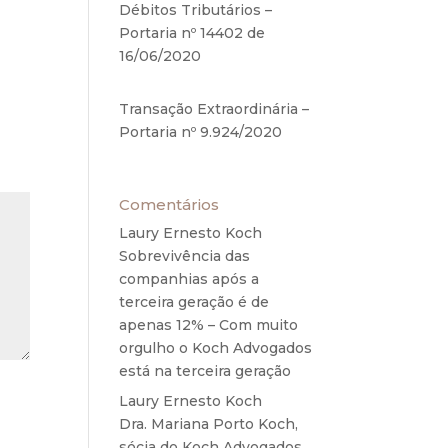
te os
Débitos Tributários –
Portaria nº 14402 de
16/06/2020
17 de junho de
2020
Transação Extraordinária –
Portaria nº 9.924/2020
27
de maio de 2020
Comentários
Laury Ernesto Koch
em
Sobrevivência das
companhias após a
terceira geração é de
apenas 12% – Com muito
orgulho o Koch Advogados
está na terceira geração
Laury Ernesto Koch
em
Dra. Mariana Porto Koch,
sócia do Koch Advogados,