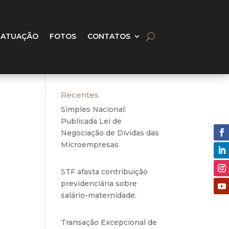
 ATUAÇÃO
FOTOS
CONTATOS
Recentes
Simples Nacional:
Publicada Lei de
Negociação de Dívidas das
Microempresas
6 de
agosto de 2020
STF afasta contribuição
previdenciária sobre
ão da
salário-maternidade.
5 de
ge, a
agosto de 2020
ce, o
Transação Excepcional de