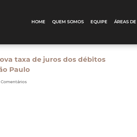
HOME
QUEM SOMOS
EQUIPE
ÁREAS DE
nova taxa de juros dos débitos
São Paulo
 Comentários
de débitos tributários federais desde Abril de 1995, quando da ediç
s e Municípios passaram também a adotar esse índice, que abran
o de juros. Apesar de muita contestação sobre o uso desse índi