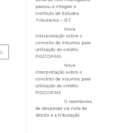
passou a integrar o
Instituto de Estudos
Tributários – IET
Anônimo
em
Nova
interpretação sobre o
conceito de insumos para
utilização do crédito
PIS/COFINS
Anônimo
em
Nova
interpretação sobre o
conceito de insumos para
utilização do crédito
PIS/COFINS
Anônimo
em
O reembolso
de despesas via nota de
débito e a tributação