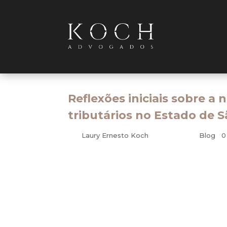
Reflexões iniciais sobre a 
tributários no Estado de 
por
Laury Ernesto Koch
|
ago 3, 2010
|
Blog
|
0
Tributário
A Taxa Selic já é aplicada para a atualização 
Lei nº 9.065/95. Desde então, muitos Estado
um só tempo, atualização monetária e cômput