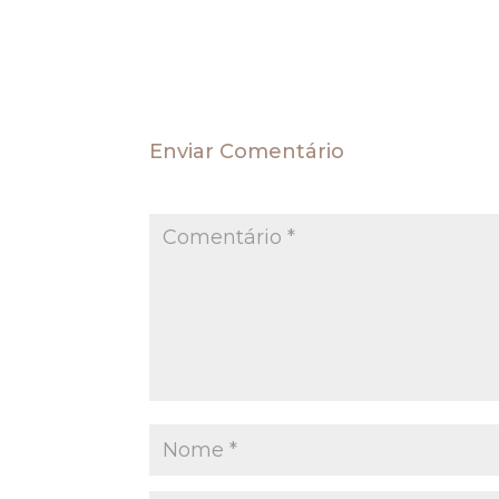
fato é que há mais de uma década e meia es
Tribunais em face das críticas que lhe são lan
Enviar Comentário
O seu endereço de e-mail não será publica