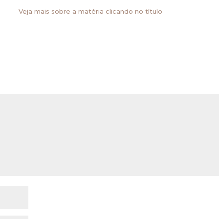
se critério vem sendo tem se sustentado reiteradamente peran
çadas.
Veja mais sobre a matéria clicando no título
do.
Campos obrigatórios são marcados com
*