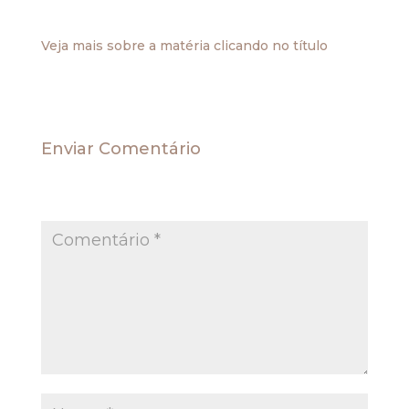
de arrecadar valores consideráveis a título de ISS,
originados da substituição tributária.
Veja mais sobre a matéria clicando no título
Enviar Comentário
O seu endereço de e-mail não será publicado.
Campos obrigatórios são marcados com
*