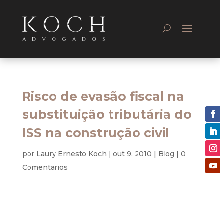
Risco de evasão fiscal na
substituição tributária do
ISS na construção civil
por
Laury Ernesto Koch
|
out 9, 2010
|
Blog
|
0
Comentários
Tributário
Introdução