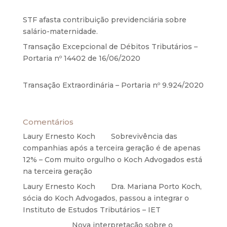
2020
STF afasta contribuição previdenciária sobre
salário-maternidade.
5 de agosto de 2020
Transação Excepcional de Débitos Tributários –
Portaria nº 14402 de 16/06/2020
17 de junho de
2020
Transação Extraordinária – Portaria nº 9.924/2020
27 de maio de 2020
Comentários
Laury Ernesto Koch
em
Sobrevivência das
companhias após a terceira geração é de apenas
12% – Com muito orgulho o Koch Advogados está
na terceira geração
Laury Ernesto Koch
em
Dra. Mariana Porto Koch,
sócia do Koch Advogados, passou a integrar o
Instituto de Estudos Tributários – IET
Anônimo
em
Nova interpretação sobre o