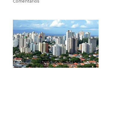
Comentários
A
Segu
nda
Turm
a do
Super
ior
Tribu
nal de Justiça (STJ) acolheu, com efeitos
infringentes, os embargos de declaração de uma
empresa do ramo de construção para determinar
que, na hipótese de construção civil, a aferição
indireta prevista na Lei 8.212/91 leve em
consideração a área construída, conforme o
artigo 33, parágrafo 4º.
O entendimento foi consolidado após a turma