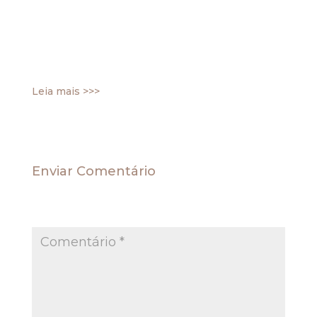
afastar a aplicação da Súmula 283/STF, que, por
analogia, não admite recurso especial quando a
decisão recorrida se assenta em mais de um
fundamento suficiente e o recurso não abrange
…
Leia mais >>>
Enviar Comentário
O seu endereço de e-mail não será publicado.
Campos obrigatórios são marcados com
*