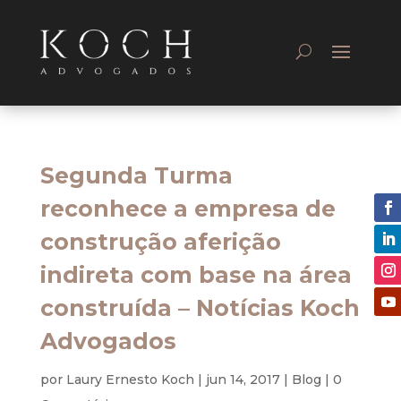
Segunda Turma
reconhece a empresa de
construção aferição
indireta com base na área
construída – Notícias Koch
Advogados
por
Laury Ernesto Koch
|
jun 14, 2017
|
Blog
|
0