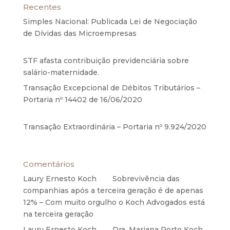
Recentes
Simples Nacional: Publicada Lei de Negociação
de Dívidas das Microempresas
6 de agosto de
2020
STF afasta contribuição previdenciária sobre
salário-maternidade.
5 de agosto de 2020
Transação Excepcional de Débitos Tributários –
Portaria nº 14402 de 16/06/2020
17 de junho de
2020
Transação Extraordinária – Portaria nº 9.924/2020
27 de maio de 2020
Comentários
Laury Ernesto Koch
em
Sobrevivência das
companhias após a terceira geração é de apenas
12% – Com muito orgulho o Koch Advogados está
na terceira geração
Laury Ernesto Koch
em
Dra. Mariana Porto Koch,