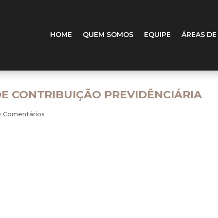
HOME
QUEM SOMOS
EQUIPE
ÁREAS DE
DE CONTRIBUIÇÃO PREVIDÊNCIÁRIA
0 Comentários
ntas da retenção de 11% de contribuição previdenciária sob
stiça (STJ) julgou, conforme o rito do recurso repetitivo, pro
1% do valor bruto da nota fiscal ou fatura de prestação de se
istema Integrado de Pagamento de Impostos e Contribuições
e. A Seção, seguindo o voto do relator, ministro Teori Al
ema de arrecadação destinado aos optantes do Simples n