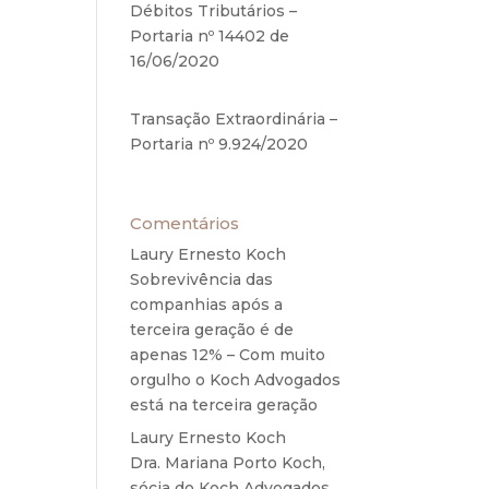
Débitos Tributários –
titui
Portaria nº 14402 de
ção,
16/06/2020
17 de junho de
osta
2020
icado
Transação Extraordinária –
Portaria nº 9.924/2020
27
RF1)
de maio de 2020
% de
io da
Comentários
ição
al há
Laury Ernesto Koch
em
ico,
Sobrevivência das
ei n.
companhias após a
terceira geração é de
a as
apenas 12% – Com muito
ções
orgulho o Koch Advogados
ação,
está na terceira geração
nto,
Laury Ernesto Koch
em
mais
Dra. Mariana Porto Koch,
sócia do Koch Advogados,