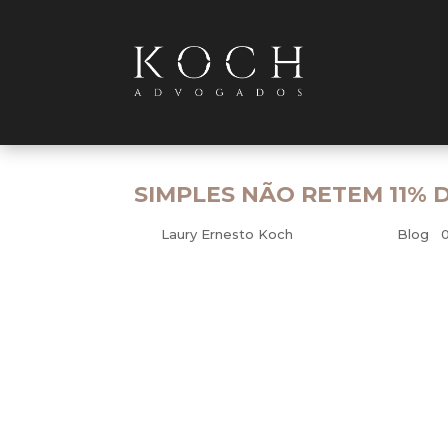
SIMPLES NÃO RETEM 11% 
por
Laury Ernesto Koch
|
fev 25, 2010
|
Blog
|
Empresas optantes pelo Simples estão ise
fatura de serviços
A Primeira Seção do Superior Tribunal de Ju
que questionava a isenção da retenção de 1
pelas empresas optantes pelo Simples – S
Microempresas e Empresas de Pequeno Port
Zavascki, firmou a tese de que o sist