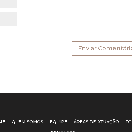
a a próxima vez que eu comentar.
ME
QUEM SOMOS
EQUIPE
ÁREAS DE ATUAÇÃO
FO