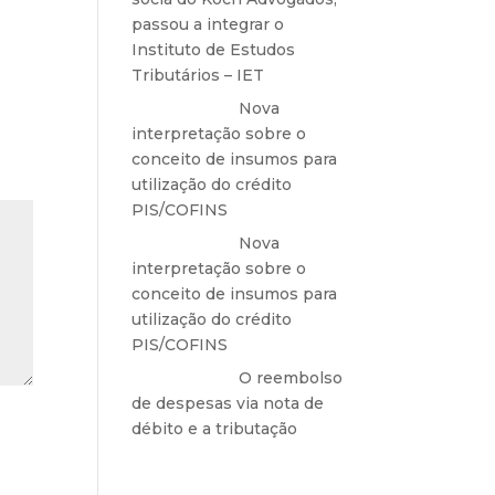
passou a integrar o
Instituto de Estudos
Tributários – IET
Anônimo
em
Nova
interpretação sobre o
conceito de insumos para
utilização do crédito
PIS/COFINS
Anônimo
em
Nova
interpretação sobre o
conceito de insumos para
utilização do crédito
PIS/COFINS
Anônimo
em
O reembolso
de despesas via nota de
débito e a tributação