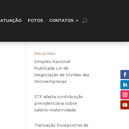
 ATUAÇÃO
FOTOS
CONTATOS
Recentes
Simples Nacional:
Publicada Lei de
Negociação de Dívidas das
Microempresas
6 de
agosto de 2020
re a
STF afasta contribuição
cesso
previdenciária sobre
rviço
salário-maternidade.
5 de
 das
agosto de 2020
bino
Transação Excepcional de
ão é