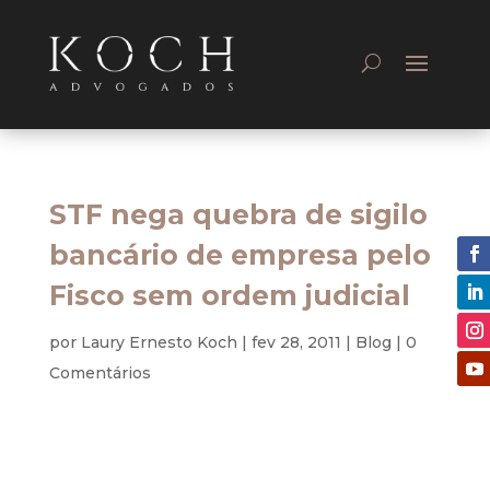
STF nega quebra de sigilo
bancário de empresa pelo
Fisco sem ordem judicial
por
Laury Ernesto Koch
|
fev 28, 2011
|
Blog
|
0
Comentários
Constitucional