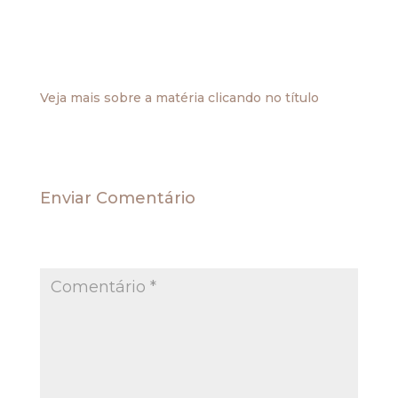
relativamente ao período de 1998 a julho de 2001.
O Banco Santander cientificou a empresa que,
em virtude de tal mandado, iria fornecer os dados
bancários em questão.
Veja mais sobre a matéria clicando no título
Enviar Comentário
O seu endereço de e-mail não será publicado.
Campos obrigatórios são marcados com
*