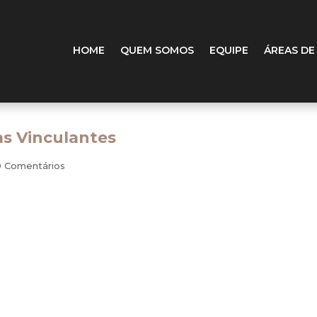
HOME
QUEM SOMOS
EQUIPE
ÁREAS DE
as Vinculantes
0 Comentários
 Mora e Precatório
a de edição da Súmula Vinculante 32 com o seguinte teor: “Dur
 Constituição, não incidem juros de mora sobre os precatórios 
rélio que não a acolhia.