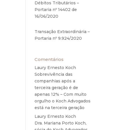
Débitos Tributários –
Portaria nº 14402 de
16/06/2020
17 de junho de
a no
2020
Transação Extraordinária –
Portaria nº 9.924/2020
27
de maio de 2020
Comentários
Laury Ernesto Koch
em
Sobrevivência das
companhias após a
terceira geração é de
apenas 12% – Com muito
orgulho o Koch Advogados
está na terceira geração
e
o de
Laury Ernesto Koch
em
Dra. Mariana Porto Koch,
sócia do Koch Advogados,