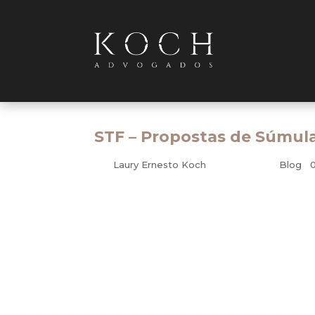
STF – Propostas de Súmul
por
Laury Ernesto Koch
|
nov 9, 2009
|
Blog
|
Proposta de Súmula Vinculante: Juros de
O Tribunal, por maioria, acolheu a propost
o período previsto no § 1º do artigo 100 da
nele sejam pagos.”. Vencido o Min. Marco Au
PSV 32/DF, 29.10.2009. (PSV-32)