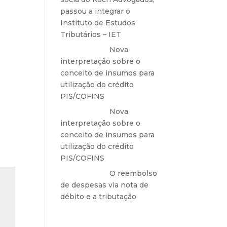
passou a integrar o
Instituto de Estudos
Tributários – IET
l a
Anônimo
em
Nova
interpretação sobre o
conceito de insumos para
utilização do crédito
PIS/COFINS
Anônimo
em
Nova
interpretação sobre o
conceito de insumos para
utilização do crédito
PIS/COFINS
Anônimo
em
O reembolso
de despesas via nota de
débito e a tributação