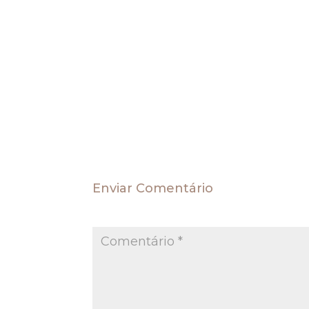
PSV 42/DF, 29.10.2009. (PSV-42)
Proposta de Súmula Vinculante: Depósito
O Tribunal acolheu a proposta de edição da
exigência de depósito ou arrolamento prévi
administrativo.”.
PSV 21/DF, 29.10.2009. (PSV-21)
Enviar Comentário
O seu endereço de e-mail não será publica