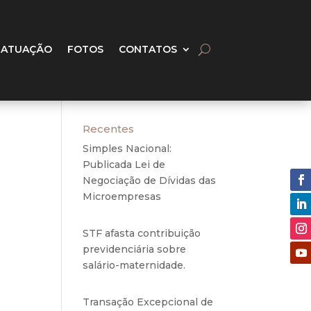
 ATUAÇÃO
FOTOS
CONTATOS
Recentes
Simples Nacional:
Publicada Lei de
Negociação de Dívidas das
Microempresas
6 de
agosto de 2020
STF afasta contribuição
ante
previdenciária sobre
que
salário-maternidade.
5 de
agosto de 2020
Transação Excepcional de