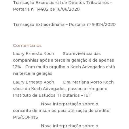
Transação Excepcional de Débitos Tributários –
Portaria nº 14402 de 16/06/2020
17 de junho de
2020
Transação Extraordinária – Portaria nº 9.924/2020
27 de maio de 2020
Comentários
Laury Ernesto Koch
em
Sobrevivência das
companhias após a terceira geração é de apenas
12% – Com muito orgulho o Koch Advogados está
na terceira geração
Laury Ernesto Koch
em
Dra. Mariana Porto Koch,
sócia do Koch Advogados, passou a integrar o
Instituto de Estudos Tributários – IET
Anônimo
em
Nova interpretação sobre o
conceito de insumos para utilização do crédito
PIS/COFINS
Anônimo
em
Nova interpretação sobre o