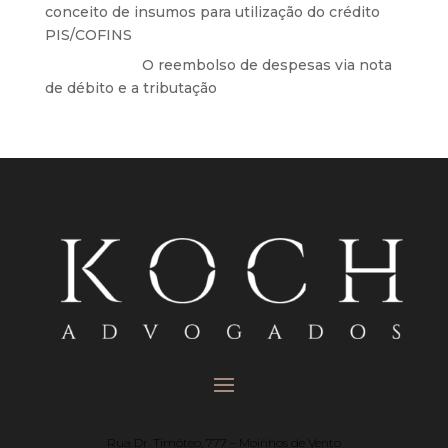
conceito de insumos para utilização do crédito
PIS/COFINS
Anônimo
em
O reembolso de despesas via nota
de débito e a tributação
Rua Dr. Timóteo, 777 – Moinhos de Vento