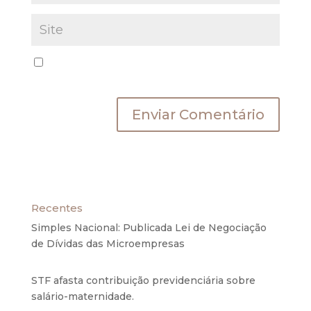
Salvar meus dados neste navegador para a
próxima vez que eu comentar.
Recentes
Simples Nacional: Publicada Lei de Negociação
de Dívidas das Microempresas
6 de agosto de
2020
STF afasta contribuição previdenciária sobre
salário-maternidade.
5 de agosto de 2020