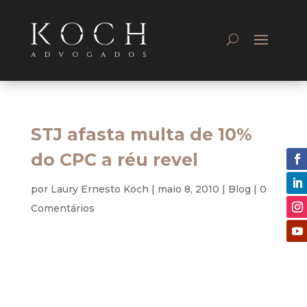
STJ afasta multa de 10%
do CPC a réu revel
por
Laury Ernesto Koch
|
maio 8, 2010
|
Blog
|
0
Comentários
Processo Civil
Réu revel não está automaticamente sujeito à
imposição de multa de 10% prevista no artigo