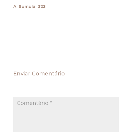
A Súmula 323
passa a vigorar com o seguinte
texto: “A inscrição do nome do devedor pode ser
mantida nos serviços de proteção ao crédito até
o prazo máximo de cinco anos,
independentemente da prescrição da execução”.
Fonte: STJ
Enviar Comentário
O seu endereço de e-mail não será publicado.
Campos obrigatórios são marcados com
*