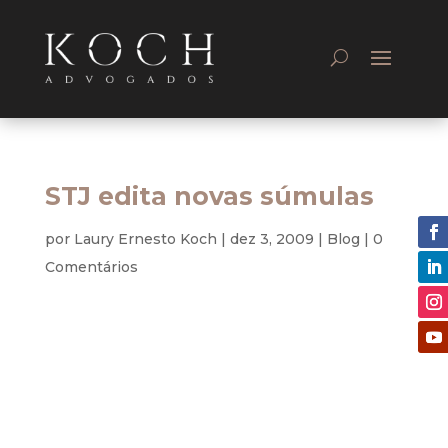
STJ edita novas súmulas
por
Laury Ernesto Koch
|
dez 3, 2009
|
Blog
|
0
Comentários
O Superior Tribunal de Justiça (STJ) define temas
importantes nas súmulas que edita. Confira a
seguir os enunciados das recentes súmulas,
lançadas pela Corte no mês de novembro, e
acesse a notícia com detalhes sobre a aprovação