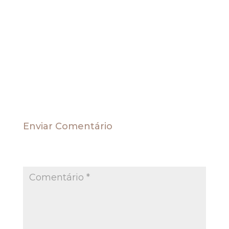
concluiu.
Agora, com a edição da súmula, basta o relator
sugerir a aplicação ao caso, agilizando os
julgamentos de matérias semelhantes.
Fonte STJ REsp 776265, EREsp 796854, EREsp 877640, REsp 852069,
REsp 989043, REsp 984187, REsp 1000710, Ag 896558, REsp 854235.
Enviar Comentário
O seu endereço de e-mail não será publicado.
Campos obrigatórios são marcados com
*