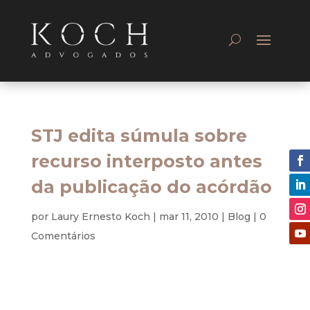
STJ edita súmula sobre
recurso interposto antes
da publicação do acórdão
por
Laury Ernesto Koch
|
mar 11, 2010
|
Blog
|
0
Comentários
Proposta do ministro Luiz Fux aprovada por
unanimidade pela Corte Especial do Superior