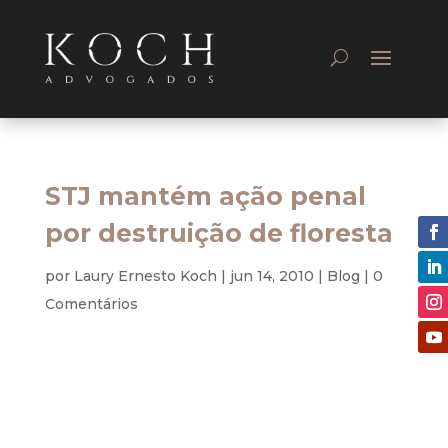
STJ mantém ação penal
por destruição de floresta
por
Laury Ernesto Koch
|
jun 14, 2010
|
Blog
|
0
Comentários
Ambiental
A Sexta Turma do Superior Tribunal de Justiça
manteve a ação penal movida pelo Ministério