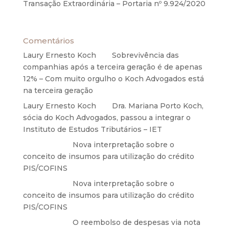
Transação Extraordinária – Portaria nº 9.924/2020
27 de maio de 2020
Comentários
Laury Ernesto Koch
em
Sobrevivência das
companhias após a terceira geração é de apenas
12% – Com muito orgulho o Koch Advogados está
na terceira geração
Laury Ernesto Koch
em
Dra. Mariana Porto Koch,
sócia do Koch Advogados, passou a integrar o
Instituto de Estudos Tributários – IET
Anônimo
em
Nova interpretação sobre o
conceito de insumos para utilização do crédito
PIS/COFINS
Anônimo
em
Nova interpretação sobre o
conceito de insumos para utilização do crédito
PIS/COFINS
Anônimo
em
O reembolso de despesas via nota