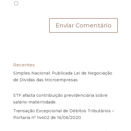
Salvar meus dados neste navegador para a
próxima vez que eu comentar.
Recentes
Simples Nacional: Publicada Lei de Negociação
de Dívidas das Microempresas
6 de agosto de
2020
STF afasta contribuição previdenciária sobre
salário-maternidade.
5 de agosto de 2020
Transação Excepcional de Débitos Tributários –
Portaria nº 14402 de 16/06/2020
17 de junho de
2020