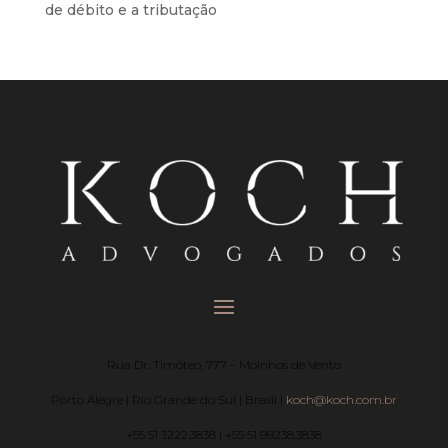
de débito e a tributação
Rua Dr. Timóteo, 777 – Moinhos de Vento
Porto Alegre | Rio Grande do Sul | Brasil |
koch@koch.com.br
+55 51 3222.3838 | +55 51 99238.3838