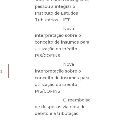
passou a integrar o
Instituto de Estudos
Tributários – IET
Anônimo
em
Nova
interpretação sobre o
conceito de insumos para
utilização do crédito
PIS/COFINS
Anônimo
em
Nova
interpretação sobre o
conceito de insumos para
utilização do crédito
PIS/COFINS
Anônimo
em
O reembolso
de despesas via nota de
débito e a tributação