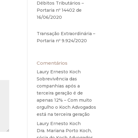
Débitos Tributários –
e de
Portaria nº 14402 de
16/06/2020
17 de junho de
2020
Transação Extraordinária –
Portaria nº 9.924/2020
27
de maio de 2020
Comentários
Laury Ernesto Koch
em
Sobrevivência das
companhias após a
terceira geração é de
apenas 12% – Com muito
orgulho o Koch Advogados
está na terceira geração
Laury Ernesto Koch
em
Dra. Mariana Porto Koch,
sócia do Koch Advogados,