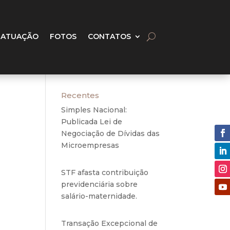
 ATUAÇÃO
FOTOS
CONTATOS
Recentes
Simples Nacional:
Publicada Lei de
Negociação de Dívidas das
Microempresas
6 de
agosto de 2020
STF afasta contribuição
o de
previdenciária sobre
o de
salário-maternidade.
5 de
agosto de 2020
o de
Transação Excepcional de
esmo