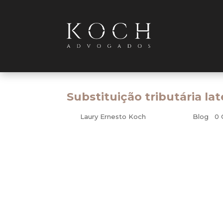
Substituição tributária la
por
Laury Ernesto Koch
|
jun 6, 2010
|
Blog
|
0 
Tributário
1. Introdução
O Estado de São Paulo publicou, em 31 de
artigos do Decreto n. 54.177, que alterou
2000, que aprovou o Regulamento do ICMS, 
O artigo 425 do aludido Regulamento(1)
distribuição de energia passassem a se