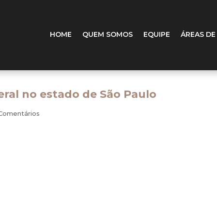
HOME
QUEM SOMOS
EQUIPE
ÁREAS DE
teral no estado de São Paulo
Comentários
 março de 2009, o Decreto n. 54.177, que alterou a redaçã
 a redação de artigos do Decreto n. 45.490, de 30 de novembr
relacionados ao fornecimento de energia elétrica.
 veio a dispor que as concessionárias do serviço públic
r responsáveis pelo lançamento e recolhimento do ICMS, m