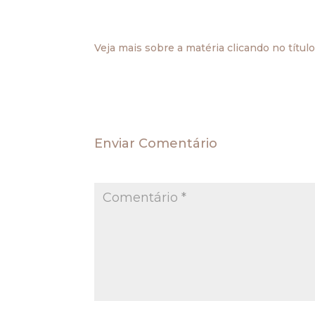
quando o tributo incidisse nas operações 
contratação livre – ACL.
Veja mais sobre a matéria clicando no títul
.
Enviar Comentário
O seu endereço de e-mail não será publica