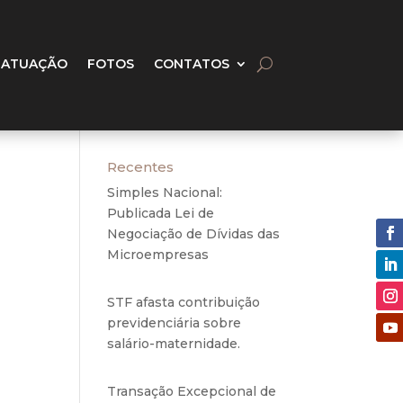
 ATUAÇÃO
FOTOS
CONTATOS
Recentes
Simples Nacional:
Publicada Lei de
Negociação de Dívidas das
Microempresas
6 de
agosto de 2020
ia em
inado
STF afasta contribuição
previdenciária sobre
salário-maternidade.
5 de
agosto de 2020
Transação Excepcional de