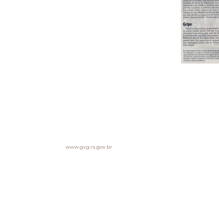
Laury, parabéns pelo artigo da Mariana no JC de hoje.
Este tema da “Substituição Tributária” , que é compreendido 
Por favor, tramsmita meus cumprimentos a ela.
Abraço.
Enio Meneghetti
Assessoria de Comunicação Gabinete do Vice-Governador
www.gvg.rs.gov.br
………………….
Prezada Dra. Mariana Porto Koch
REF. Texto no J.Comércio pg. 04 de 9/6/2010> SUBSTITUIÇÃO 
Estamos solidários com as suas opiniões contidas no ar
antecipados dos valores de fatos geradores futuros e incer
ganhos de escala de produção de
fármacos, diminuira