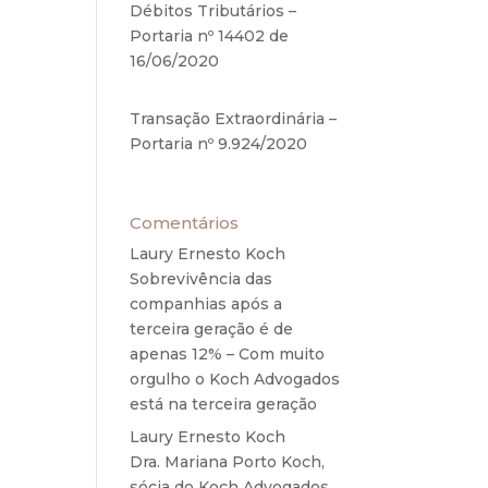
Débitos Tributários –
Portaria nº 14402 de
16/06/2020
17 de junho de
2020
Transação Extraordinária –
Portaria nº 9.924/2020
27
de maio de 2020
Comentários
Laury Ernesto Koch
em
Sobrevivência das
companhias após a
terceira geração é de
apenas 12% – Com muito
orgulho o Koch Advogados
está na terceira geração
mentos
Laury Ernesto Koch
em
dade e
Dra. Mariana Porto Koch,
mo ao
sócia do Koch Advogados,