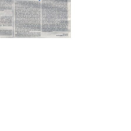
por poucos, é um aumento inrustido de impostos, via decreto.
TRIBUTÁRIA
tigo. Nosso segmento é de Produtos Farmacêuticose,
sujeitos aos fatídicos recolhi
tos do ICMS,
como determina o Estado do RGS atualmente. Como no Brasil a produtivi
m sensivelmente os custos de produção e como existe por lei um preço máxi