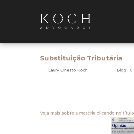
Substituição Tributária
por
Laury Ernesto Koch
|
jun 13, 2010
|
Blog
|
0
A Fazenda estadual, justificada pela impo
determinados setores. Dessa forma, na hipót
contribuinte a responsabilidade pelo pag
Veja mais sobre a matéria clicando no títul