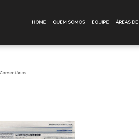
HOME
QUEM SOMOS
EQUIPE
ÁREAS DE
 Comentários
ssibilidade de fiscalizar, está tributando mais do que dever
ese de substituição tributária, a legislação atribui a determ
amento do ICMS em relação às operações subsequentes.
o