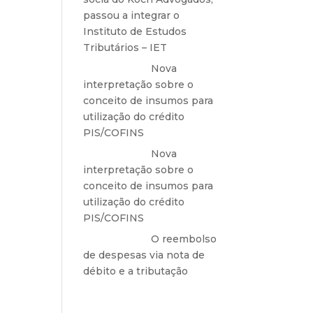
culado
passou a integrar o
Instituto de Estudos
Ex.) a
Tributários – IET
 todos
Anônimo
em
Nova
interpretação sobre o
conceito de insumos para
utilização do crédito
PIS/COFINS
Anônimo
em
Nova
interpretação sobre o
conceito de insumos para
grande
utilização do crédito
ada do
PIS/COFINS
enses,
Anônimo
em
O reembolso
de despesas via nota de
débito e a tributação