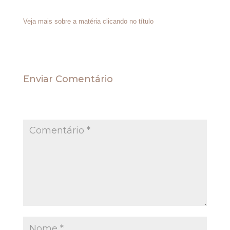
débitos que não apenas do INSS.
Veja mais sobre a matéria clicando no título
Enviar Comentário
O seu endereço de e-mail não será publicado.
Campos obrigatórios são marcados com
*