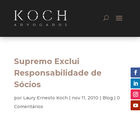
Supremo Exclui
Responsabilidade de
Sócios
por
Laury Ernesto Koch
|
nov 11, 2010
|
Blog
|
0
Comentários
Tributário – Previdênciário