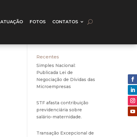
 ATUAÇÃO
FOTOS
CONTATOS
Recentes
o
Simples Nacional:
Publicada Lei de
Negociação de Dívidas das
Microempresas
6 de
agosto de 2020
STF afasta contribuição
previdenciária sobre
salário-maternidade.
5 de
to do
agosto de 2020
cela
Transação Excepcional de
PIS e