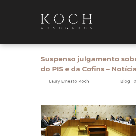
Suspenso julgamento sobre
do PIS e da Cofins – Notí
por
Laury Ernesto Koch
|
mar 13, 2017
|
Blog
|