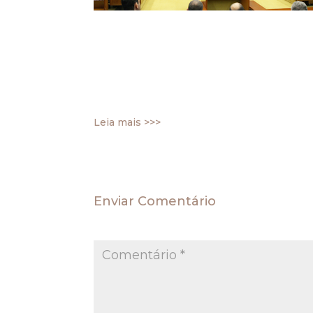
próxima quarta-feira, 15, com os votos do m
O recurso questiona acórdão do TRF da 4
contribuições. A expectativa era de que a
Cármen Lúcia esclareceu que ela não estav
processos sobrestados aguardando o julga
Leia mais >>>
Enviar Comentário
O seu endereço de e-mail não será publica