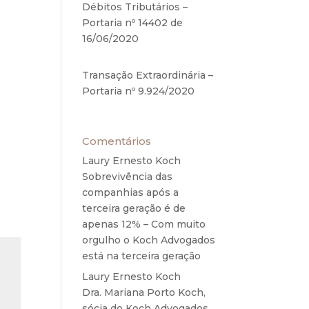
Débitos Tributários –
ão e
Portaria nº 14402 de
do na
16/06/2020
17 de junho de
2020
 das
istra
Transação Extraordinária –
 mil
Portaria nº 9.924/2020
27
de maio de 2020
Comentários
Laury Ernesto Koch
em
Sobrevivência das
companhias após a
terceira geração é de
apenas 12% – Com muito
orgulho o Koch Advogados
está na terceira geração
Laury Ernesto Koch
em
Dra. Mariana Porto Koch,
sócia do Koch Advogados,