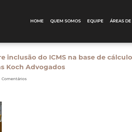
HOME
QUEM SOMOS
EQUIPE
ÁREAS DE
 inclusão do ICMS na base de cálcul
cias Koch Advogados
0 Comentários
Supremo retoma a análise do caso na próxima quarta-feira.
O STF iniciou na quinta-feira, dia 09.03.2017, o julgamen
RE 574706, com repercussão geral, que discute se a par
relativa ao ICMS deve ser incluída na base de cálculo do 