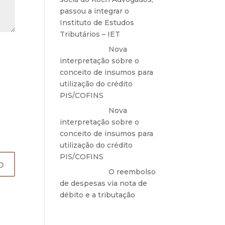
passou a integrar o
Instituto de Estudos
Tributários – IET
Anônimo
em
Nova
interpretação sobre o
conceito de insumos para
utilização do crédito
PIS/COFINS
Anônimo
em
Nova
interpretação sobre o
conceito de insumos para
utilização do crédito
PIS/COFINS
Anônimo
em
O reembolso
de despesas via nota de
débito e a tributação