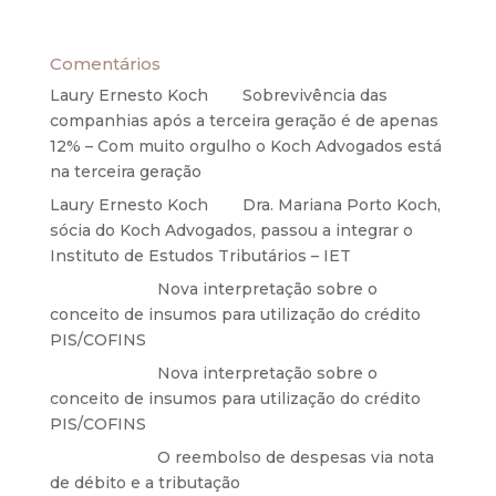
27 de maio de 2020
Comentários
Laury Ernesto Koch
em
Sobrevivência das
companhias após a terceira geração é de apenas
12% – Com muito orgulho o Koch Advogados está
na terceira geração
Laury Ernesto Koch
em
Dra. Mariana Porto Koch,
sócia do Koch Advogados, passou a integrar o
Instituto de Estudos Tributários – IET
Anônimo
em
Nova interpretação sobre o
conceito de insumos para utilização do crédito
PIS/COFINS
Anônimo
em
Nova interpretação sobre o
conceito de insumos para utilização do crédito
PIS/COFINS
Anônimo
em
O reembolso de despesas via nota
de débito e a tributação