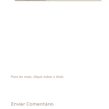
Tributário
REFORMA TRIBUTÁRIA
No Brasil, o empresário destina em média 2600 horas
para pagamento de impostos, ao passo que nos
Estados Unidos, por exemplo, a média é de apenas 330
horas. A Presidente Dilma Rousseff anunciou que irá
fatiar a reforma tributária para viabilizar a aprovação
das mudanças a serem propostas pelo governo.
Para ler mais, clique sobre o título
Enviar Comentário