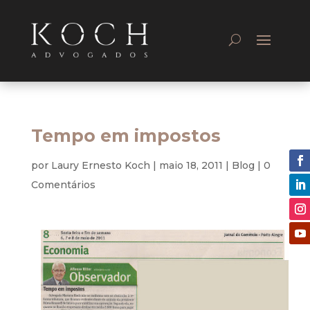
Tempo em impostos
por
Laury Ernesto Koch
|
maio 18, 2011
|
Blog
|
0
Comentários