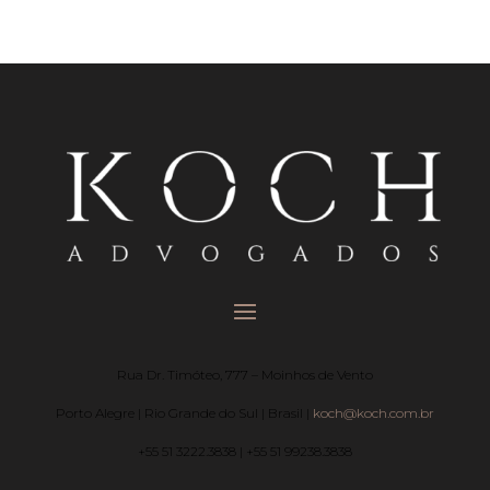
Rua Dr. Timóteo, 777 – Moinhos de Vento
Porto Alegre | Rio Grande do Sul | Brasil |
koch@koch.com.br
+55 51 3222.3838 | +55 51 99238.3838