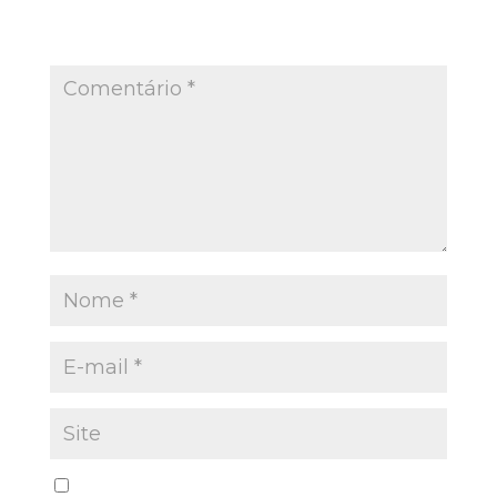
O seu endereço de e-mail não será publicado.
Campos obrigatórios são marcados com
*
Salvar meus dados neste navegador para a