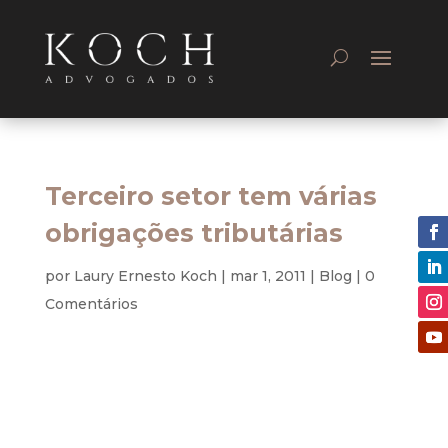
Terceiro setor tem várias
obrigações tributárias
por
Laury Ernesto Koch
|
mar 1, 2011
|
Blog
|
0
Comentários
Tributário
I – Introdução
1.1. A tributação no BRASIL, além de alta em