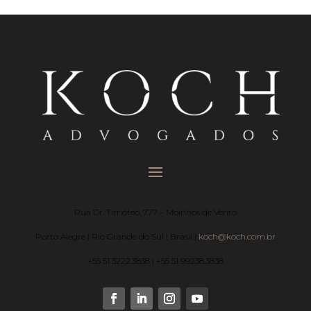
Rua Dr. Timóteo, 777 – Moinhos de Vento
Porto Alegre | Rio Grande do Sul | Brasil |
koch@koch.com.br
+55 51 3222.3838 | +55 51 99238.3838