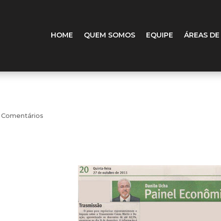
HOME
QUEM SOMOS
EQUIPE
ÁREAS DE
 Comentários
osto sobre a
do os descontos de até
ormação é de Laury