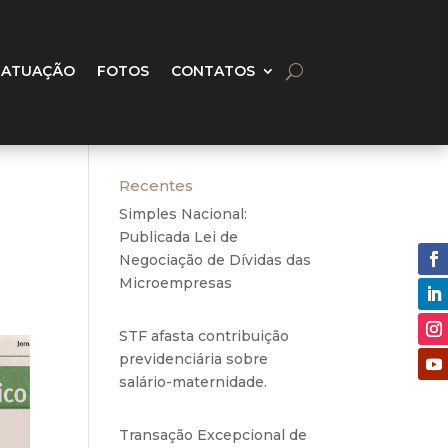
 ATUAÇÃO
FOTOS
CONTATOS
Recentes
Simples Nacional:
Publicada Lei de
Negociação de Dívidas das
Microempresas
6 de
agosto de 2020
STF afasta contribuição
previdenciária sobre
salário-maternidade.
5 de
agosto de 2020
Transação Excepcional de