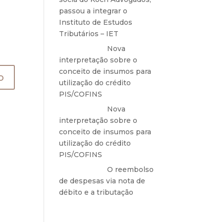
passou a integrar o
Instituto de Estudos
Tributários – IET
Anônimo
em
Nova
interpretação sobre o
conceito de insumos para
utilização do crédito
PIS/COFINS
Anônimo
em
Nova
interpretação sobre o
conceito de insumos para
utilização do crédito
PIS/COFINS
Anônimo
em
O reembolso
de despesas via nota de
débito e a tributação