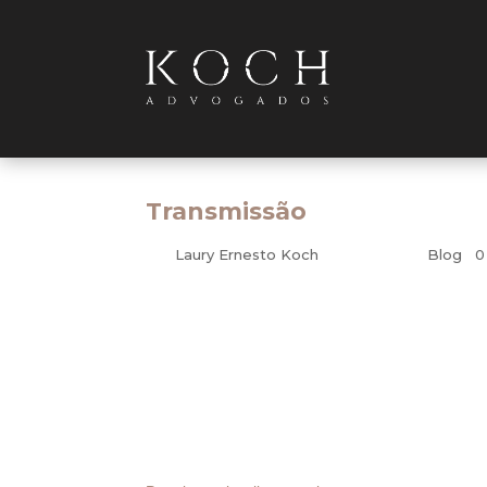
Transmissão
por
Laury Ernesto Koch
|
out 27, 2011
|
Blog
|
0
Tributário
O prazo para regularizar espontaneamente o Imp
Transmissão Causa Mortis e Doação, aproveitan
62,5%, encerra-se no dia 31 de dezembro. A inf
Ernesto Koch, da Koch Advogados Associados.