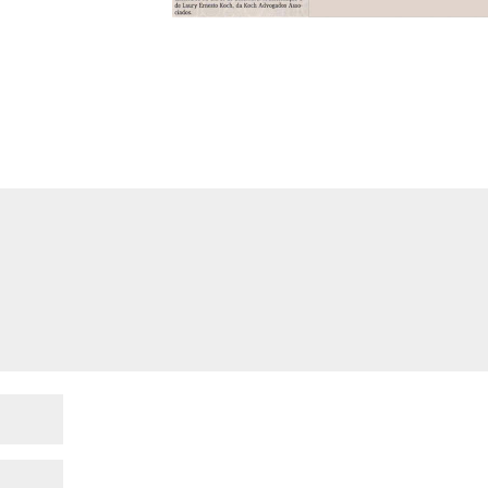
do.
Campos obrigatórios são marcados com
*