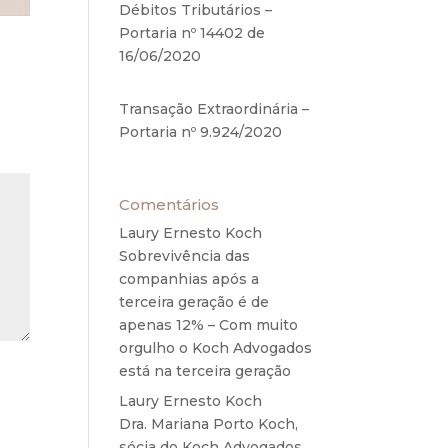
Débitos Tributários –
Portaria nº 14402 de
16/06/2020
17 de junho de
2020
Transação Extraordinária –
Portaria nº 9.924/2020
27
de maio de 2020
Comentários
Laury Ernesto Koch
em
Sobrevivência das
companhias após a
terceira geração é de
apenas 12% – Com muito
orgulho o Koch Advogados
está na terceira geração
Laury Ernesto Koch
em
Dra. Mariana Porto Koch,
sócia do Koch Advogados,