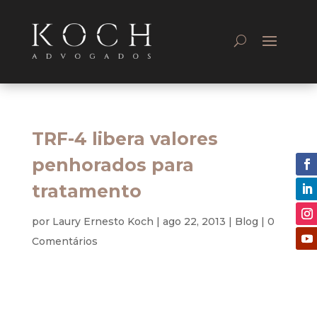
TRF-4 libera valores
penhorados para
tratamento
por
Laury Ernesto Koch
|
ago 22, 2013
|
Blog
|
0
Comentários
Tributário
A saúde física de uma cidadã octagenária é mais