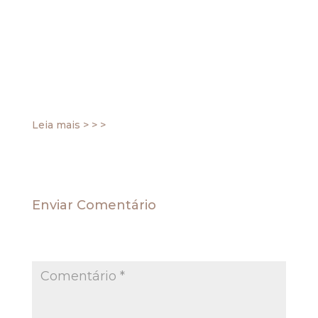
importante que a arrecadação da Fazenda.
O entendiento é da 1ª Turma do Tribunal
Regional Federal da 4ª Região, em julgamento
realizado dia 31 de julho, que determinou o
desbloqueio de bens penhorados para pagar
dívida fiscal para que ela possa se tratar de um
câncer no útero.
Leia mais > > >
Enviar Comentário
O seu endereço de e-mail não será publicado.
Campos obrigatórios são marcados com
*