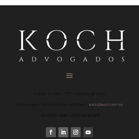
Rua Dr. Timóteo, 777 – Moinhos de Vento
Porto Alegre | Rio Grande do Sul | Brasil |
koch@koch.com.br
+55 51 3222.3838 | +55 51 99238.3838