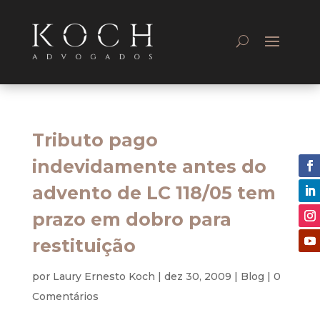
Tributo pago
indevidamente antes do
advento de LC 118/05 tem
prazo em dobro para
restituição
por
Laury Ernesto Koch
|
dez 30, 2009
|
Blog
|
0
Comentários