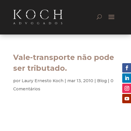
Vale-transporte não pode
ser tributado.
por
Laury Ernesto Koch
|
mar 13, 2010
|
Blog
|
0
Comentários
O Unibanco venceu no Supremo Tribunal Federal
(STF) uma disputa contra o Instituto Nacional do
Seguro Social (INSS) pela qual discutia a