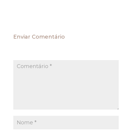
pelo próprio ente estatal.
Enviar Comentário
O seu endereço de e-mail não será publicado.
Campos obrigatórios são marcados com
*