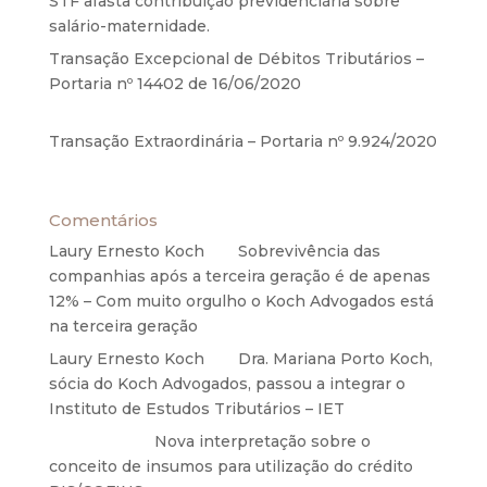
STF afasta contribuição previdenciária sobre
salário-maternidade.
5 de agosto de 2020
Transação Excepcional de Débitos Tributários –
Portaria nº 14402 de 16/06/2020
17 de junho de
2020
Transação Extraordinária – Portaria nº 9.924/2020
27 de maio de 2020
Comentários
Laury Ernesto Koch
em
Sobrevivência das
companhias após a terceira geração é de apenas
12% – Com muito orgulho o Koch Advogados está
na terceira geração
Laury Ernesto Koch
em
Dra. Mariana Porto Koch,
sócia do Koch Advogados, passou a integrar o
Instituto de Estudos Tributários – IET
Anônimo
em
Nova interpretação sobre o
conceito de insumos para utilização do crédito