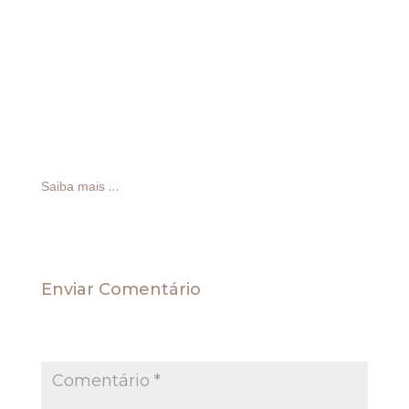
Civil
A 22ª Câmara Cível do TJRS negou pedido de isenção
de dívida de IPTU a ex-proprietário que não registrou a
transferência do imóvel.
O autor vendeu o imóvel em 1988, mas não registrou a
transferência em cartório. Com uma dívida em seu
nome de quase R$ 10 mil em IPTU, ele recorreu à
Justiça para cobrar o débito do comprador do imóvel.
…
Saiba mais
Enviar Comentário
O seu endereço de e-mail não será publicado.
Campos obrigatórios são marcados com
*