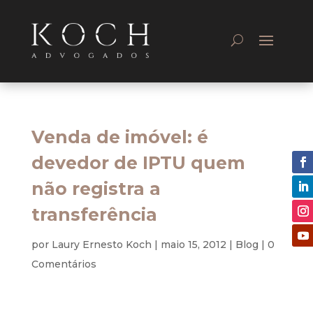
Venda de imóvel: é
devedor de IPTU quem
não registra a
transferência
por
Laury Ernesto Koch
|
maio 15, 2012
|
Blog
|
0
Comentários