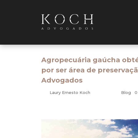
Agropecuária gaúcha obté
por ser área de preservaç
Advogados
por
Laury Ernesto Koch
|
fev 18, 2014
|
Blog
|
0
Ambiental – Administrativo – Tributário