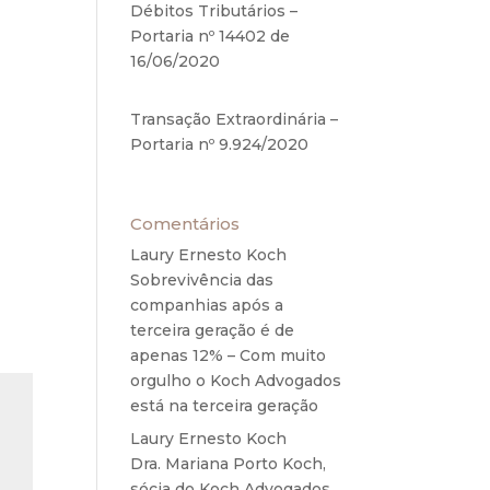
Débitos Tributários –
12,94
Portaria nº 14402 de
ea de
16/06/2020
17 de junho de
2020
Transação Extraordinária –
Portaria nº 9.924/2020
27
de maio de 2020
Comentários
Laury Ernesto Koch
em
Sobrevivência das
companhias após a
terceira geração é de
apenas 12% – Com muito
orgulho o Koch Advogados
está na terceira geração
Laury Ernesto Koch
em
Dra. Mariana Porto Koch,
sócia do Koch Advogados,