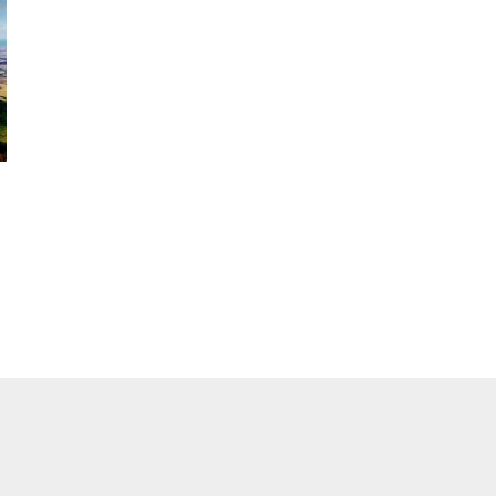
exclua da base de cálculo do Imposto Territorial Rural (ITR) 1
hectares de propriedade da empresa que são considerados ár
preservação permanente (APP).
Imagem da Fazenda Koch
A empresa ajuizou ação na Justiça Federal …
do.
Campos obrigatórios são marcados com
*