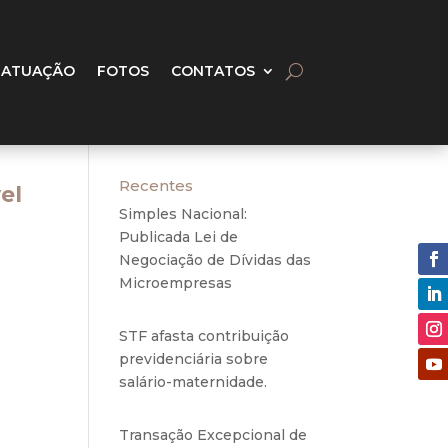
 ATUAÇÃO
FOTOS
CONTATOS
Recentes
el
Simples Nacional:
Publicada Lei de
Negociação de Dívidas das
Microempresas
6 de
agosto de 2020
STF afasta contribuição
previdenciária sobre
salário-maternidade.
5 de
agosto de 2020
o, na
Transação Excepcional de
União