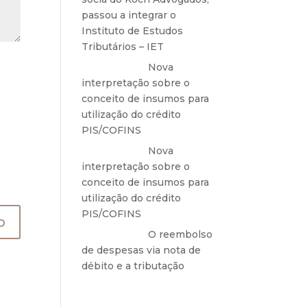
passou a integrar o
Instituto de Estudos
Tributários – IET
Anônimo
em
Nova
interpretação sobre o
conceito de insumos para
utilização do crédito
PIS/COFINS
Anônimo
em
Nova
interpretação sobre o
conceito de insumos para
utilização do crédito
PIS/COFINS
Anônimo
em
O reembolso
de despesas via nota de
débito e a tributação