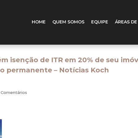
HOME
QUEM SOMOS
EQUIPE
ÁREAS DE
m isenção de ITR em 20% de seu imóv
ão permanente – Notícias Koch
 Comentários
O Tribunal Regional Federal da 4ª Região (TRF4) deu proviment
última semana, a recurso da Agropecuária, e determinou que a 