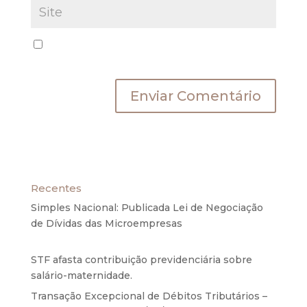
Salvar meus dados neste navegador para a
próxima vez que eu comentar.
Recentes
Simples Nacional: Publicada Lei de Negociação
de Dívidas das Microempresas
6 de agosto de
2020
STF afasta contribuição previdenciária sobre
salário-maternidade.
5 de agosto de 2020
Transação Excepcional de Débitos Tributários –