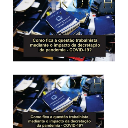
O
IM
PA
CT
O
DO
CO
RO
NA