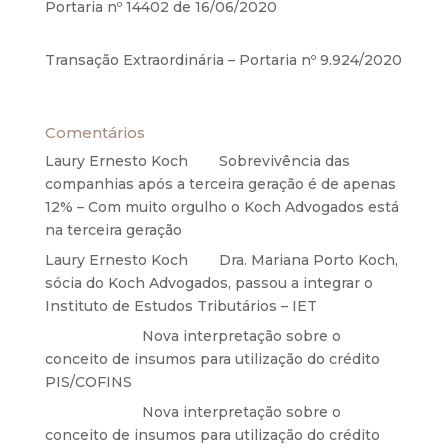
Portaria nº 14402 de 16/06/2020
17 de junho de
2020
Transação Extraordinária – Portaria nº 9.924/2020
27 de maio de 2020
Comentários
Laury Ernesto Koch
em
Sobrevivência das
companhias após a terceira geração é de apenas
12% – Com muito orgulho o Koch Advogados está
na terceira geração
Laury Ernesto Koch
em
Dra. Mariana Porto Koch,
sócia do Koch Advogados, passou a integrar o
Instituto de Estudos Tributários – IET
Anônimo
em
Nova interpretação sobre o
conceito de insumos para utilização do crédito
PIS/COFINS
Anônimo
em
Nova interpretação sobre o
conceito de insumos para utilização do crédito