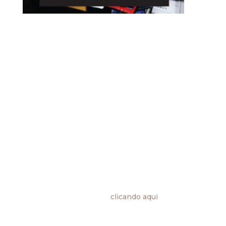
VÍ
RU
S NAS RELAÇÕES DE TRABALHO
Alterações promovidas pela Medida Provisória nº
936
Foi publicada no Diário Oficial da União a Medida
Provisória nº 936 instituindo o Programa
Emergencial de Manutenção do Emprego e da
Renda (DOU, 01/04/2020, Edição: 63-D, Seção: 1,
Extra, Página: 1), para enfrentar o estado de
calamidade pública reconhecido pelo Decreto
Legislativo nº 6, de 20 de março de 2020, bem
como para enfrentar a situação de emergência de
saúde pública de importância internacional
decorrente do Coronavírus (Covid-19), de que
trata a Lei …
Leia mais no nosso site
clicando aqui