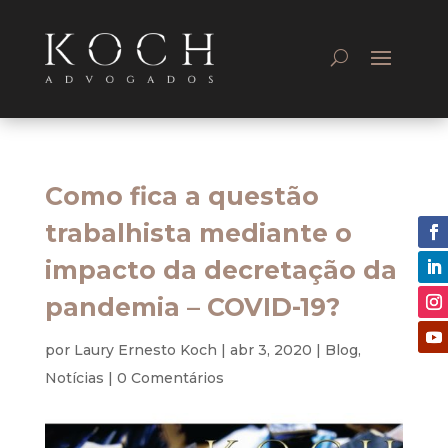
Como fica a questão
trabalhista mediante o
impacto da decretação da
pandemia – COVID-19?
por
Laury Ernesto Koch
|
abr 3, 2020
|
Blog
,
Notícias
|
0 Comentários