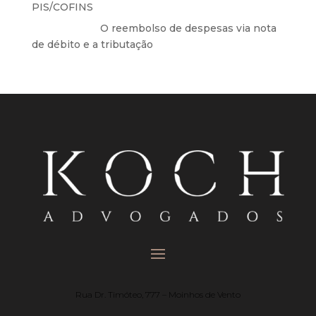
PIS/COFINS
Anônimo
em
O reembolso de despesas via nota
de débito e a tributação
Rua Dr. Timóteo, 777 – Moinhos de Vento