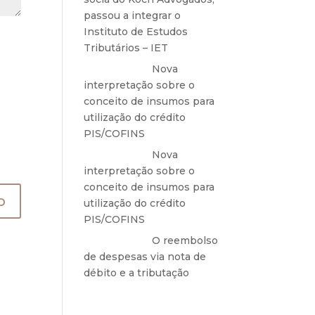
passou a integrar o
Instituto de Estudos
Tributários – IET
Anônimo
em
Nova
interpretação sobre o
conceito de insumos para
utilização do crédito
PIS/COFINS
Anônimo
em
Nova
interpretação sobre o
conceito de insumos para
utilização do crédito
PIS/COFINS
Anônimo
em
O reembolso
de despesas via nota de
débito e a tributação