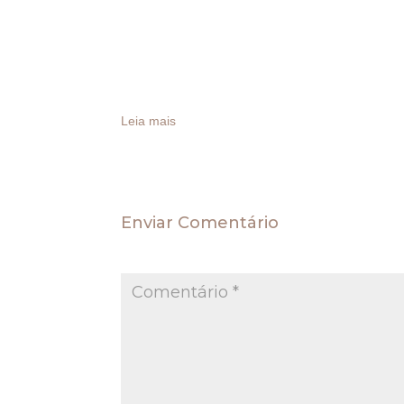
O Sr. Paulo Caleffi abriu a discussão afirmando
mais transporte, mas também será mais alongada
estímulo ao transporte hidroviário, e embora 
linhas longas são cada vez menos requisitadas 
Leia mais
Enviar Comentário
O seu endereço de e-mail não será publica