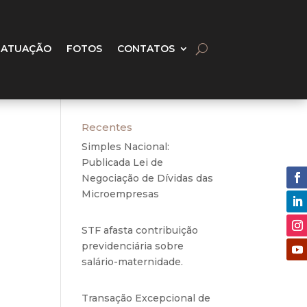
 ATUAÇÃO
FOTOS
CONTATOS
Recentes
Simples Nacional:
Publicada Lei de
Negociação de Dívidas das
Microempresas
6 de
agosto de 2020
STF afasta contribuição
previdenciária sobre
salário-maternidade.
5 de
agosto de 2020
Transação Excepcional de