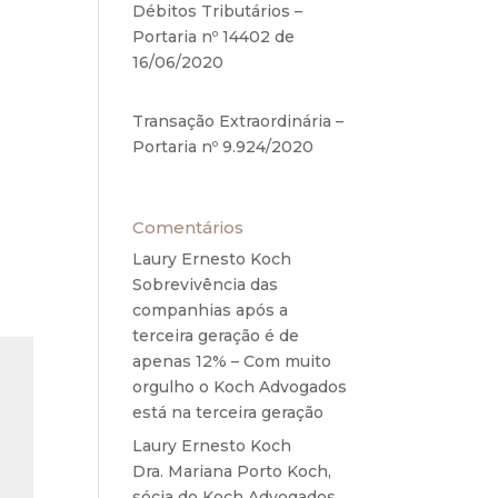
Débitos Tributários –
ndará
Portaria nº 14402 de
do um
16/06/2020
17 de junho de
s, as
2020
Transação Extraordinária –
Portaria nº 9.924/2020
27
de maio de 2020
Comentários
Laury Ernesto Koch
em
Sobrevivência das
companhias após a
terceira geração é de
apenas 12% – Com muito
orgulho o Koch Advogados
está na terceira geração
Laury Ernesto Koch
em
Dra. Mariana Porto Koch,
sócia do Koch Advogados,