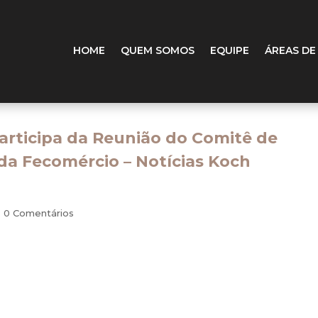
HOME
QUEM SOMOS
EQUIPE
ÁREAS DE
participa da Reunião do Comitê de
 da Fecomércio – Notícias Koch
|
0 Comentários
oamento da safra.