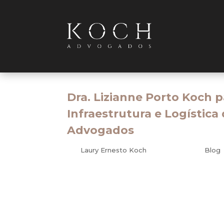
Dra. Lizianne Porto Koch 
Infraestrutura e Logística
Advogados
por
Laury Ernesto Koch
|
maio 24, 2013
|
Blog
Trabalho
Situação atual do transporte com relação ao esc