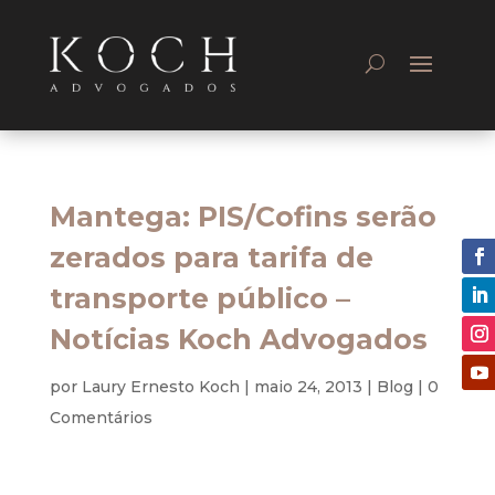
Mantega: PIS/Cofins serão
zerados para tarifa de
transporte público –
Notícias Koch Advogados
por
Laury Ernesto Koch
|
maio 24, 2013
|
Blog
|
0
Comentários