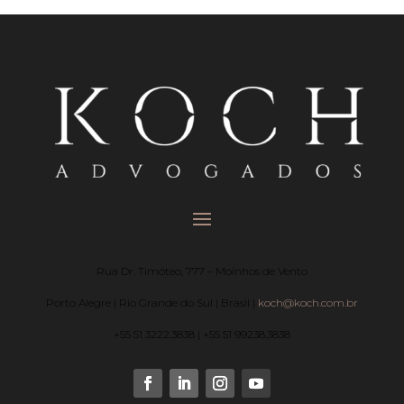
Rua Dr. Timóteo, 777 – Moinhos de Vento
Porto Alegre | Rio Grande do Sul | Brasil |
koch@koch.com.br
+55 51 3222.3838 | +55 51 99238.3838