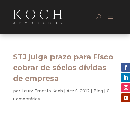
STJ julga prazo para Fisco
cobrar de sócios dívidas
de empresa
por
Laury Ernesto Koch
|
dez 5, 2012
|
Blog
|
0
Comentários
Tributário