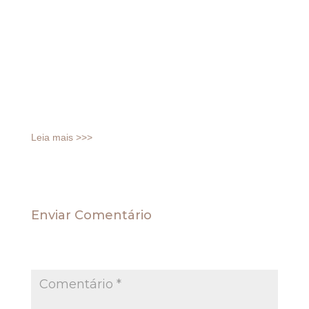
O Superior Tribunal de Justiça (STJ) deu mais um
passo no julgamento que vai definir a partir de quando
começa a contar o prazo que o Fisco tem para
redirecionar cobranças tributárias de empresas a seus
sócios. Na quarta-feira, votou no sentido de que o prazo
de cinco anos deve ser iniciado no momento em que o
Fisco soube
Leia mais >>>
Enviar Comentário
O seu endereço de e-mail não será publicado.
Campos obrigatórios são marcados com
*