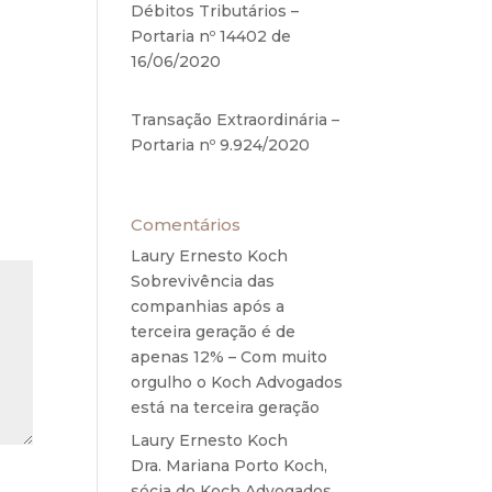
Débitos Tributários –
ial e
Portaria nº 14402 de
16/06/2020
17 de junho de
2020
Transação Extraordinária –
Portaria nº 9.924/2020
27
de maio de 2020
Comentários
Laury Ernesto Koch
em
Sobrevivência das
companhias após a
terceira geração é de
apenas 12% – Com muito
orgulho o Koch Advogados
está na terceira geração
Laury Ernesto Koch
em
Dra. Mariana Porto Koch,
sócia do Koch Advogados,