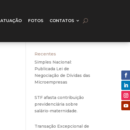
 ATUAÇÃO
FOTOS
CONTATOS
Recentes
Simples Nacional:
Publicada Lei de
Negociação de Dívidas das
Microempresas
6 de
agosto de 2020
ação
16, e
STF afasta contribuição
ceita
previdenciária sobre
salário-maternidade.
5 de
agosto de 2020
”, da
Transação Excepcional de
s que