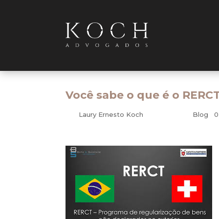
Você sabe o que é o RERC
por
Laury Ernesto Koch
|
set 12, 2016
|
Blog
|
0