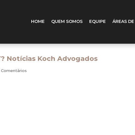
HOME
QUEM SOMOS
EQUIPE
ÁREAS DE
T? Notícias Koch Advogados
 Comentários
O
RERCT
é o nome dado ao
Regime Especial de Regulariz
Cambial e Tributário
, que foi instituído pela Lei n.º 13.254/20
regulamentado pela Instrução Normativa n.º 1.627/2016, da Re
Federal do Brasil.
Popularmente, esse regime é conhecido como a “
lei de repatriação
qual o Governo concede uma anistia (leia-se perdão) para as pessoa