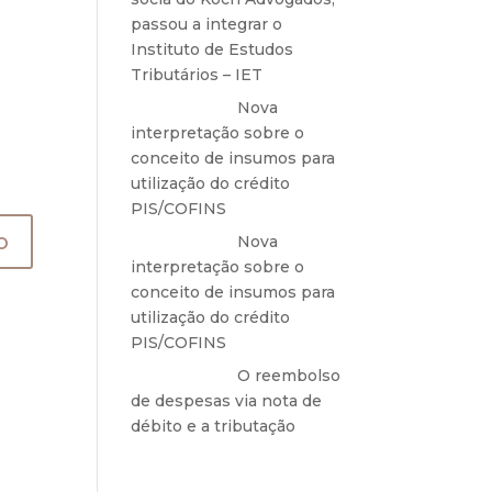
passou a integrar o
Instituto de Estudos
Tributários – IET
Anônimo
em
Nova
interpretação sobre o
conceito de insumos para
utilização do crédito
PIS/COFINS
Anônimo
em
Nova
interpretação sobre o
conceito de insumos para
utilização do crédito
PIS/COFINS
Anônimo
em
O reembolso
de despesas via nota de
débito e a tributação